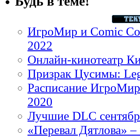
Будь в теме!
ИгроМир и Comic Con
2022
Онлайн-кинотеатр К
Призрак Цусимы: Leg
Расписание ИгроМир 
2020
Лучшие DLC сентября
«Перевал Дятлова» – 