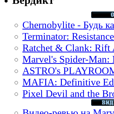
Вердикт
Chernobylite - Будь к
Terminator: Resistanc
Ratchet & Clank: Rift 
Marvel's Spider-Man:
ASTRO's PLAYROOM 
MAFIA: Definitive Edi
Pixel Devil and the B
Видео-ревью на Marve