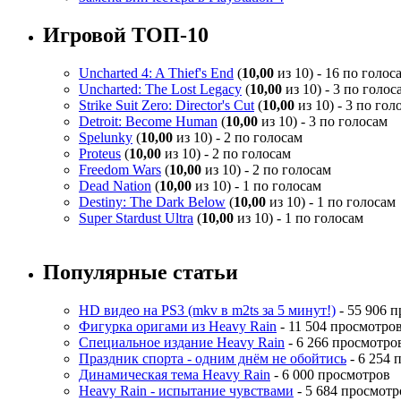
Игровой ТОП-10
Uncharted 4: A Thief's End
(
10,00
из 10) - 16 по голос
Uncharted: The Lost Legacy
(
10,00
из 10) - 3 по голос
Strike Suit Zero: Director's Cut
(
10,00
из 10) - 3 по гол
Detroit: Become Human
(
10,00
из 10) - 3 по голосам
Spelunky
(
10,00
из 10) - 2 по голосам
Proteus
(
10,00
из 10) - 2 по голосам
Freedom Wars
(
10,00
из 10) - 2 по голосам
Dead Nation
(
10,00
из 10) - 1 по голосам
Destiny: The Dark Below
(
10,00
из 10) - 1 по голосам
Super Stardust Ultra
(
10,00
из 10) - 1 по голосам
Популярные статьи
HD видео на PS3 (mkv в m2ts за 5 минут!)
- 55 906 
Фигурка оригами из Heavy Rain
- 11 504 просмотро
Специальное издание Heavy Rain
- 6 266 просмотро
Праздник спорта - одним днём не обойтись
- 6 254 
Динамическая тема Heavy Rain
- 6 000 просмотров
Heavy Rain - испытание чувствами
- 5 684 просмотр