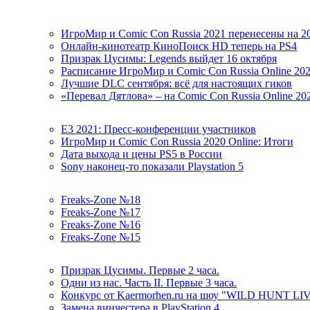
ИгроМир и Comic Con Russia 2021 перенесены на 2
Онлайн-кинотеатр КиноПоиск HD теперь на PS4
Призрак Цусимы: Legends выйдет 16 октября
Расписание ИгроМир и Comic Con Russia Online 20
Лучшие DLC сентября: всё для настоящих гиков
«Перевал Дятлова» – на Comic Con Russia Online 20
E3 2021: Пресс-конференции участников
ИгроМир и Comic Con Russia 2020 Online: Итоги
Дата выхода и цены PS5 в России
Sony наконец-то показали Playstation 5
Freaks-Zone №18
Freaks-Zone №17
Freaks-Zone №16
Freaks-Zone №15
Призрак Цусимы. Первые 2 часа.
Одни из нас. Часть II. Первые 3 часа.
Конкурс от Kaermorhen.ru на шоу "WILD HUNT LI
Замена винчестера в PlayStation 4