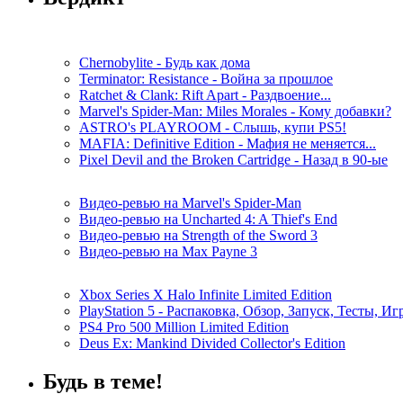
Chernobylite - Будь как дома
Terminator: Resistance - Война за прошлое
Ratchet & Clank: Rift Apart - Раздвоение...
Marvel's Spider-Man: Miles Morales - Кому добавки?
ASTRO's PLAYROOM - Слышь, купи PS5!
MAFIA: Definitive Edition - Мафия не меняется...
Pixel Devil and the Broken Cartridge - Назад в 90-ые
Видео-ревью на Marvel's Spider-Man
Видео-ревью на Uncharted 4: A Thief's End
Видео-ревью на Strength of the Sword 3
Видео-ревью на Max Payne 3
Xbox Series X Halo Infinite Limited Edition
PlayStation 5 - Распаковка, Обзор, Запуск, Тесты, И
PS4 Pro 500 Million Limited Edition
Deus Ex: Mankind Divided Collector's Edition
Будь в теме!