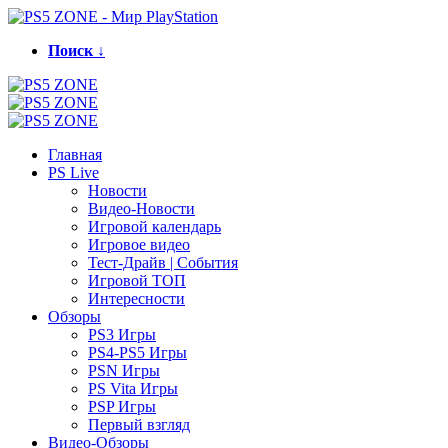
Поиск ↓
Главная
PS Live
Новости
Видео-Новости
Игровой календарь
Игровое видео
Тест-Драйв | События
Игровой ТОП
Интересности
Обзоры
PS3 Игры
PS4-PS5 Игры
PSN Игры
PS Vita Игры
PSP Игры
Первый взгляд
Видео-Обзоры