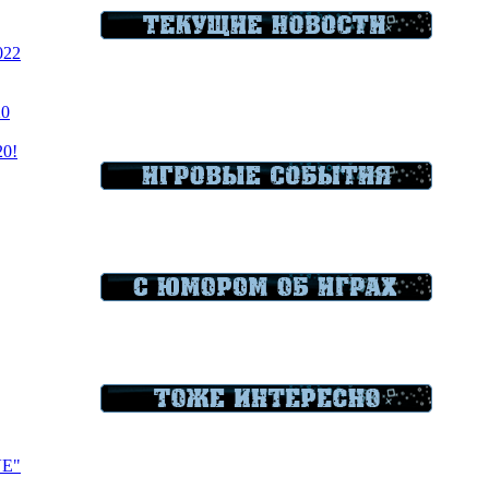
022
20
20!
VE"