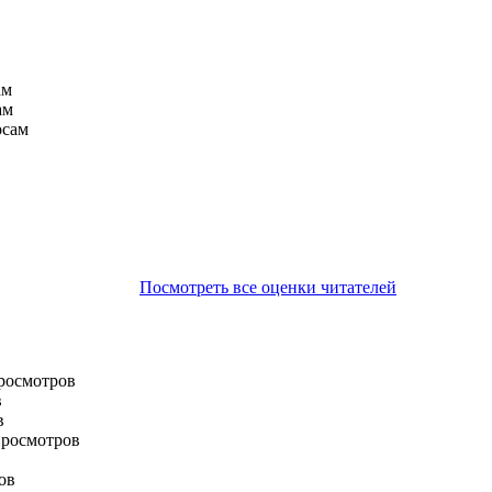
ам
ам
осам
Посмотреть все оценки читателей
просмотров
в
в
просмотров
ов