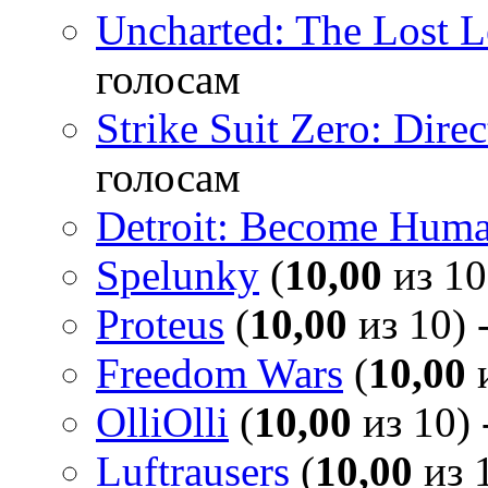
Uncharted: The Lost 
голосам
Strike Suit Zero: Direc
голосам
Detroit: Become Hum
Spelunky
(
10,00
из 10
Proteus
(
10,00
из 10) 
Freedom Wars
(
10,00
и
OlliOlli
(
10,00
из 10) 
Luftrausers
(
10,00
из 1