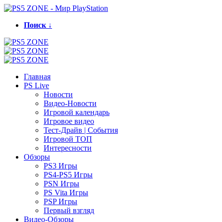
Поиск ↓
Главная
PS Live
Новости
Видео-Новости
Игровой календарь
Игровое видео
Тест-Драйв | События
Игровой ТОП
Интересности
Обзоры
PS3 Игры
PS4-PS5 Игры
PSN Игры
PS Vita Игры
PSP Игры
Первый взгляд
Видео-Обзоры