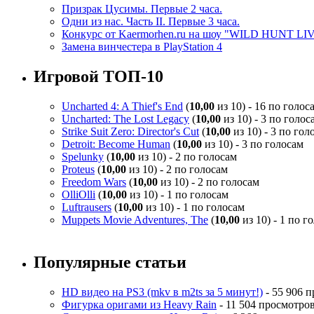
Призрак Цусимы. Первые 2 часа.
Одни из нас. Часть II. Первые 3 часа.
Конкурс от Kaermorhen.ru на шоу "WILD HUNT LI
Замена винчестера в PlayStation 4
Игровой ТОП-10
Uncharted 4: A Thief's End
(
10,00
из 10) - 16 по голос
Uncharted: The Lost Legacy
(
10,00
из 10) - 3 по голос
Strike Suit Zero: Director's Cut
(
10,00
из 10) - 3 по гол
Detroit: Become Human
(
10,00
из 10) - 3 по голосам
Spelunky
(
10,00
из 10) - 2 по голосам
Proteus
(
10,00
из 10) - 2 по голосам
Freedom Wars
(
10,00
из 10) - 2 по голосам
OlliOlli
(
10,00
из 10) - 1 по голосам
Luftrausers
(
10,00
из 10) - 1 по голосам
Muppets Movie Adventures, The
(
10,00
из 10) - 1 по г
Популярные статьи
HD видео на PS3 (mkv в m2ts за 5 минут!)
- 55 906 
Фигурка оригами из Heavy Rain
- 11 504 просмотро