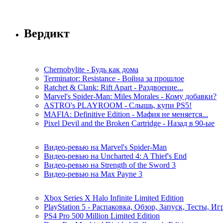
Вердикт
Chernobylite - Будь как дома
Terminator: Resistance - Война за прошлое
Ratchet & Clank: Rift Apart - Раздвоение...
Marvel's Spider-Man: Miles Morales - Кому добавки?
ASTRO's PLAYROOM - Слышь, купи PS5!
MAFIA: Definitive Edition - Мафия не меняется...
Pixel Devil and the Broken Cartridge - Назад в 90-ые
Видео-ревью на Marvel's Spider-Man
Видео-ревью на Uncharted 4: A Thief's End
Видео-ревью на Strength of the Sword 3
Видео-ревью на Max Payne 3
Xbox Series X Halo Infinite Limited Edition
PlayStation 5 - Распаковка, Обзор, Запуск, Тесты, И
PS4 Pro 500 Million Limited Edition