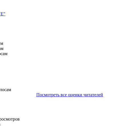
VE"
ам
ам
осам
олосам
Посмотреть все оценки читателей
просмотров
в