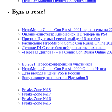
Deus Ex: Mankind Divided Collector's Edition
Будь в теме!
ИгроМир и Comic Con Russia 2021 перенесены на 2
Онлайн-кинотеатр КиноПоиск HD теперь на PS4
Призрак Цусимы: Legends выйдет 16 октября
Расписание ИгроМир и Comic Con Russia Online 20
Лучшие DLC сентября: всё для настоящих гиков
«Перевал Дятлова» – на Comic Con Russia Online 20
E3 2021: Пресс-конференции участников
ИгроМир и Comic Con Russia 2020 Online: Итоги
Дата выхода и цены PS5 в России
Sony наконец-то показали Playstation 5
Freaks-Zone №18
Freaks-Zone №17
Freaks-Zone №16
Freaks-Zone №15