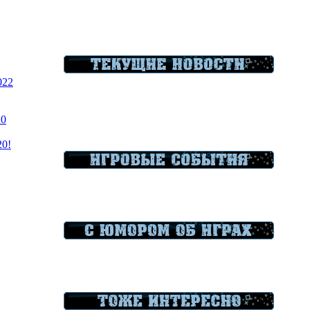
022
20
20!