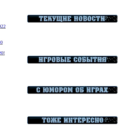
022
20
20!