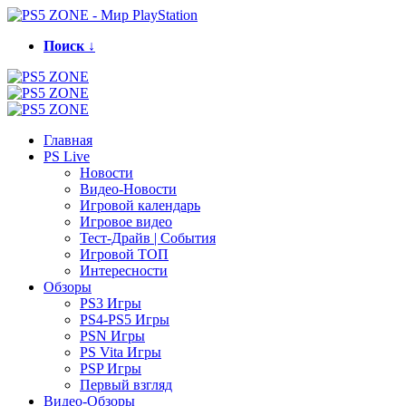
Поиск ↓
Главная
PS Live
Новости
Видео-Новости
Игровой календарь
Игровое видео
Тест-Драйв | События
Игровой ТОП
Интересности
Обзоры
PS3 Игры
PS4-PS5 Игры
PSN Игры
PS Vita Игры
PSP Игры
Первый взгляд
Видео-Обзоры