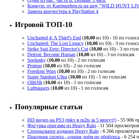
Одни из нас. Часть II. Первые 3 часа.
Конкурс от Kaermorhen.ru на шоу "WILD HUNT LI
Замена винчестера в PlayStation 4
Игровой ТОП-10
Uncharted 4: A Thief's End
(
10,00
из 10) - 16 по голос
Uncharted: The Lost Legacy
(
10,00
из 10) - 3 по голос
Strike Suit Zero: Director's Cut
(
10,00
из 10) - 3 по гол
Detroit: Become Human
(
10,00
из 10) - 3 по голосам
Spelunky
(
10,00
из 10) - 2 по голосам
Proteus
(
10,00
из 10) - 2 по голосам
Freedom Wars
(
10,00
из 10) - 2 по голосам
Super Stardust Ultra
(
10,00
из 10) - 1 по голосам
OlliOlli
(
10,00
из 10) - 1 по голосам
Luftrausers
(
10,00
из 10) - 1 по голосам
Популярные статьи
HD видео на PS3 (mkv в m2ts за 5 минут!)
- 55 906 
Фигурка оригами из Heavy Rain
- 11 504 просмотро
Специальное издание Heavy Rain
- 6 266 просмотро
Праздник спорта - одним днём не обойтись
- 6 254 