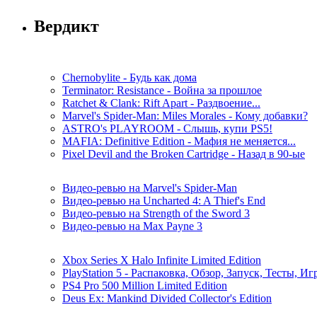
Вердикт
Chernobylite - Будь как дома
Terminator: Resistance - Война за прошлое
Ratchet & Clank: Rift Apart - Раздвоение...
Marvel's Spider-Man: Miles Morales - Кому добавки?
ASTRO's PLAYROOM - Слышь, купи PS5!
MAFIA: Definitive Edition - Мафия не меняется...
Pixel Devil and the Broken Cartridge - Назад в 90-ые
Видео-ревью на Marvel's Spider-Man
Видео-ревью на Uncharted 4: A Thief's End
Видео-ревью на Strength of the Sword 3
Видео-ревью на Max Payne 3
Xbox Series X Halo Infinite Limited Edition
PlayStation 5 - Распаковка, Обзор, Запуск, Тесты, И
PS4 Pro 500 Million Limited Edition
Deus Ex: Mankind Divided Collector's Edition