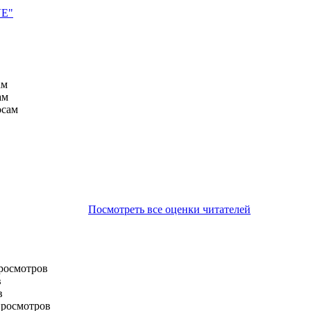
VE"
ам
ам
осам
Посмотреть все оценки читателей
просмотров
в
в
просмотров