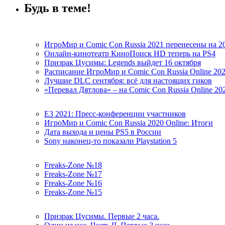
Будь в теме!
ИгроМир и Comic Con Russia 2021 перенесены на 2
Онлайн-кинотеатр КиноПоиск HD теперь на PS4
Призрак Цусимы: Legends выйдет 16 октября
Расписание ИгроМир и Comic Con Russia Online 20
Лучшие DLC сентября: всё для настоящих гиков
«Перевал Дятлова» – на Comic Con Russia Online 20
E3 2021: Пресс-конференции участников
ИгроМир и Comic Con Russia 2020 Online: Итоги
Дата выхода и цены PS5 в России
Sony наконец-то показали Playstation 5
Freaks-Zone №18
Freaks-Zone №17
Freaks-Zone №16
Freaks-Zone №15
Призрак Цусимы. Первые 2 часа.