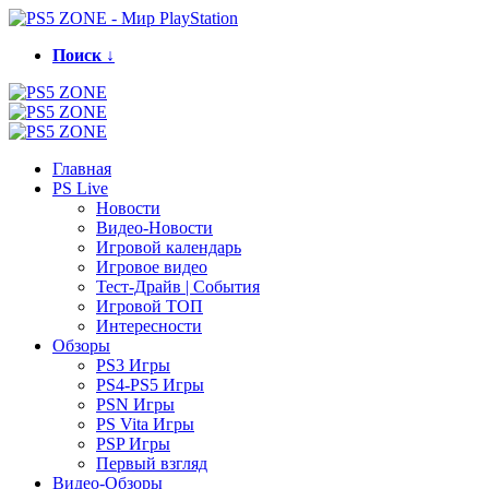
Поиск ↓
Главная
PS Live
Новости
Видео-Новости
Игровой календарь
Игровое видео
Тест-Драйв | События
Игровой ТОП
Интересности
Обзоры
PS3 Игры
PS4-PS5 Игры
PSN Игры
PS Vita Игры
PSP Игры
Первый взгляд
Видео-Обзоры