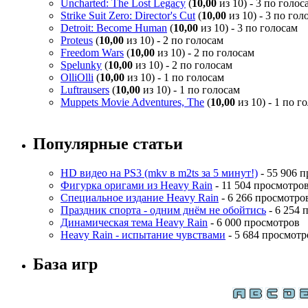
Uncharted: The Lost Legacy
(
10,00
из 10) - 3 по голос
Strike Suit Zero: Director's Cut
(
10,00
из 10) - 3 по гол
Detroit: Become Human
(
10,00
из 10) - 3 по голосам
Proteus
(
10,00
из 10) - 2 по голосам
Freedom Wars
(
10,00
из 10) - 2 по голосам
Spelunky
(
10,00
из 10) - 2 по голосам
OlliOlli
(
10,00
из 10) - 1 по голосам
Luftrausers
(
10,00
из 10) - 1 по голосам
Muppets Movie Adventures, The
(
10,00
из 10) - 1 по г
Популярные статьи
HD видео на PS3 (mkv в m2ts за 5 минут!)
- 55 906 
Фигурка оригами из Heavy Rain
- 11 504 просмотро
Специальное издание Heavy Rain
- 6 266 просмотро
Праздник спорта - одним днём не обойтись
- 6 254 
Динамическая тема Heavy Rain
- 6 000 просмотров
Heavy Rain - испытание чувствами
- 5 684 просмотр
База игр