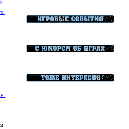
20
20!
VE"
ам