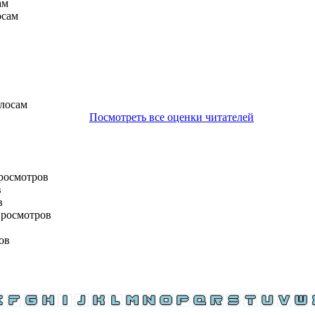
ам
осам
олосам
Посмотреть все оценки читателей
просмотров
в
в
просмотров
ов