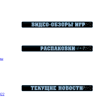
гры
022