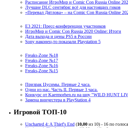
Расписание ИгроМир и Comic Con Russia Online 20
Лучшие DLC сентября: всё для настоящих гиков
«Перевал Дятлова» – на Comic Con Russia Online 20
E3 2021: Пресс-конференции участников
ИгроМир и Comic Con Russia 2020 Online: Итоги
Дата выхода и цены PS5 в России
Sony наконец-то показали Playstation 5
Freaks-Zone №18
Freaks-Zone №17
Freaks-Zone №16
Freaks-Zone №15
Призрак Цусимы. Первые 2 часа.
Одни из нас. Часть II. Первые 3 часа.
Конкурс от Kaermorhen.ru на шоу "WILD HUNT LI
Замена винчестера в PlayStation 4
Игровой ТОП-10
Uncharted 4: A Thief's End
(
10,00
из 10) - 16 по голос