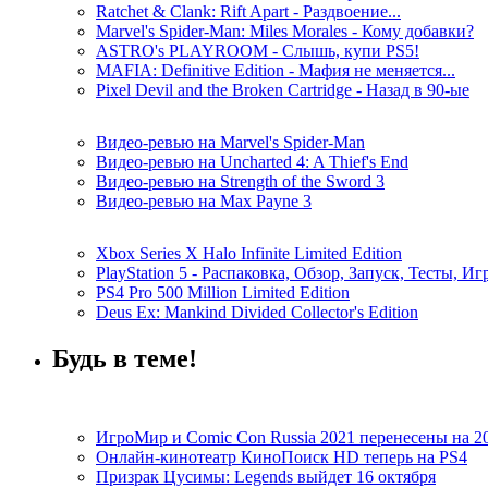
Ratchet & Clank: Rift Apart - Раздвоение...
Marvel's Spider-Man: Miles Morales - Кому добавки?
ASTRO's PLAYROOM - Слышь, купи PS5!
MAFIA: Definitive Edition - Мафия не меняется...
Pixel Devil and the Broken Cartridge - Назад в 90-ые
Видео-ревью на Marvel's Spider-Man
Видео-ревью на Uncharted 4: A Thief's End
Видео-ревью на Strength of the Sword 3
Видео-ревью на Max Payne 3
Xbox Series X Halo Infinite Limited Edition
PlayStation 5 - Распаковка, Обзор, Запуск, Тесты, И
PS4 Pro 500 Million Limited Edition
Deus Ex: Mankind Divided Collector's Edition
Будь в теме!
ИгроМир и Comic Con Russia 2021 перенесены на 2
Онлайн-кинотеатр КиноПоиск HD теперь на PS4
Призрак Цусимы: Legends выйдет 16 октября