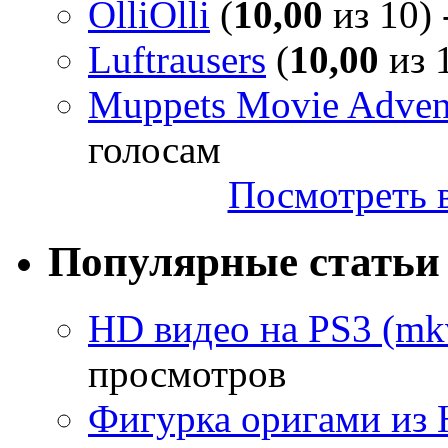
OlliOlli
(
10,00
из 10) 
Luftrausers
(
10,00
из 1
Muppets Movie Advent
голосам
Посмотреть в
Популярные статьи
HD видео на PS3 (mkv
просмотров
Фигурка оригами из 