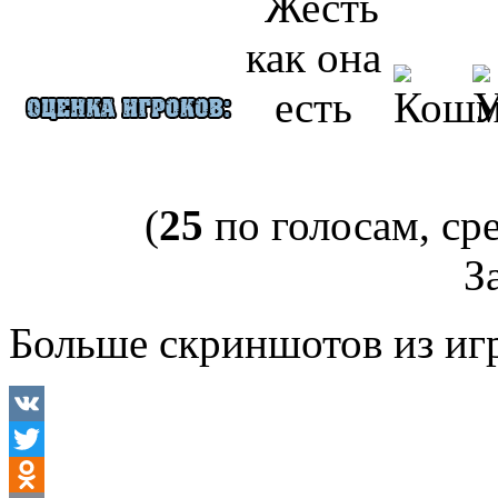
(
25
по голосам, ср
За
Больше скриншотов из иг
VK
Twitter