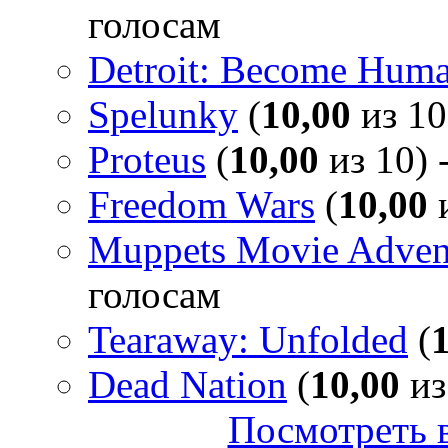
голосам
Detroit: Become Hum
Spelunky
(
10,00
из 10
Proteus
(
10,00
из 10) 
Freedom Wars
(
10,00
и
Muppets Movie Advent
голосам
Tearaway: Unfolded
(
Dead Nation
(
10,00
из
Посмотреть в