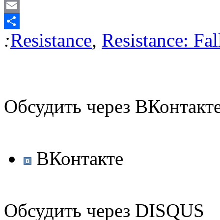
Odnoklassniki
Email
:
Resistance
,
Resistance: Fa
Отправить
Обсудить через ВКонтакт
ВКонтакте
Обсудить через DISQUS