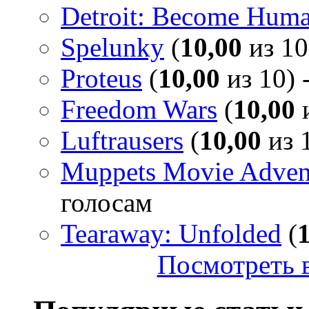
Detroit: Become Hum
Spelunky
(
10,00
из 10
Proteus
(
10,00
из 10) 
Freedom Wars
(
10,00
и
Luftrausers
(
10,00
из 1
Muppets Movie Advent
голосам
Tearaway: Unfolded
(
Посмотреть в