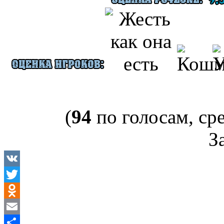
(
94
по голосам, ср
За
VK
Twitter
Odnoklassniki
Email