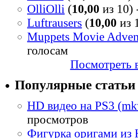
OlliOlli
(
10,00
из 10) 
Luftrausers
(
10,00
из 1
Muppets Movie Advent
голосам
Посмотреть в
Популярные статьи
HD видео на PS3 (mkv
просмотров
Фигурка оригами из 