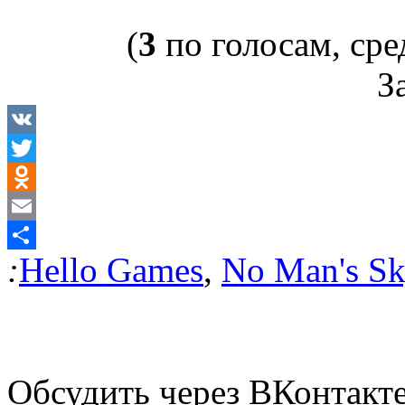
(
3
по голосам, сре
За
VK
Twitter
Odnoklassniki
Email
:
Hello Games
,
No Man's S
Отправить
Обсудить через ВКонтакт