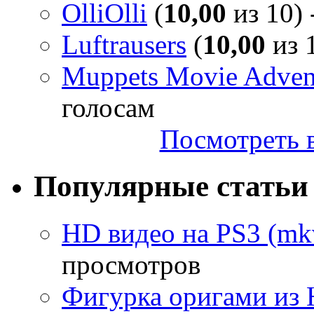
OlliOlli
(
10,00
из 10) 
Luftrausers
(
10,00
из 1
Muppets Movie Advent
голосам
Посмотреть в
Популярные статьи
HD видео на PS3 (mkv
просмотров
Фигурка оригами из 