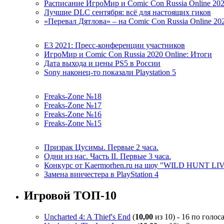
Расписание ИгроМир и Comic Con Russia Online 20
Лучшие DLC сентября: всё для настоящих гиков
«Перевал Дятлова» – на Comic Con Russia Online 20
E3 2021: Пресс-конференции участников
ИгроМир и Comic Con Russia 2020 Online: Итоги
Дата выхода и цены PS5 в России
Sony наконец-то показали Playstation 5
Freaks-Zone №18
Freaks-Zone №17
Freaks-Zone №16
Freaks-Zone №15
Призрак Цусимы. Первые 2 часа.
Одни из нас. Часть II. Первые 3 часа.
Конкурс от Kaermorhen.ru на шоу "WILD HUNT LI
Замена винчестера в PlayStation 4
Игровой ТОП-10
Uncharted 4: A Thief's End
(
10,00
из 10) - 16 по голос