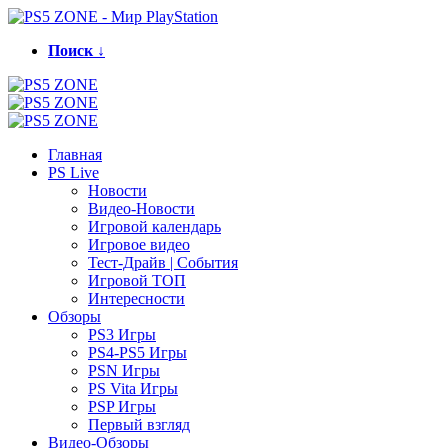
Поиск ↓
Главная
PS Live
Новости
Видео-Новости
Игровой календарь
Игровое видео
Тест-Драйв | События
Игровой ТОП
Интересности
Обзоры
PS3 Игры
PS4-PS5 Игры
PSN Игры
PS Vita Игры
PSP Игры
Первый взгляд
Видео-Обзоры