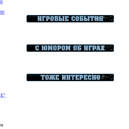
20
20!
VE"
ам