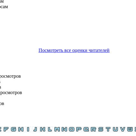
ам
осам
Посмотреть все оценки читателей
просмотров
в
в
просмотров
ов