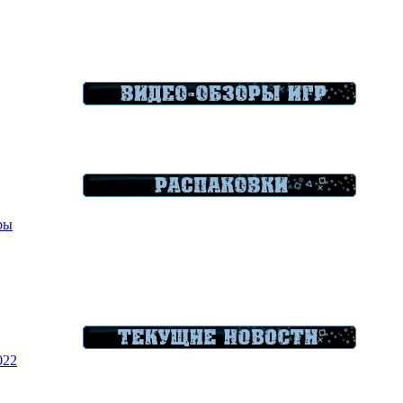
гры
022