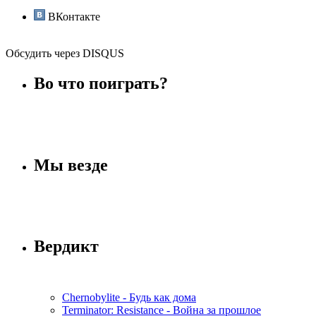
ВКонтакте
Обсудить через DISQUS
Во что поиграть?
Мы везде
Вердикт
Chernobylite - Будь как дома
Terminator: Resistance - Война за прошлое