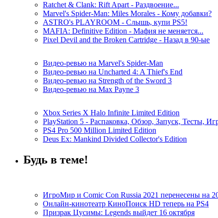
Ratchet & Clank: Rift Apart - Раздвоение...
Marvel's Spider-Man: Miles Morales - Кому добавки?
ASTRO's PLAYROOM - Слышь, купи PS5!
MAFIA: Definitive Edition - Мафия не меняется...
Pixel Devil and the Broken Cartridge - Назад в 90-ые
Видео-ревью на Marvel's Spider-Man
Видео-ревью на Uncharted 4: A Thief's End
Видео-ревью на Strength of the Sword 3
Видео-ревью на Max Payne 3
Xbox Series X Halo Infinite Limited Edition
PlayStation 5 - Распаковка, Обзор, Запуск, Тесты, И
PS4 Pro 500 Million Limited Edition
Deus Ex: Mankind Divided Collector's Edition
Будь в теме!
ИгроМир и Comic Con Russia 2021 перенесены на 2
Онлайн-кинотеатр КиноПоиск HD теперь на PS4
Призрак Цусимы: Legends выйдет 16 октября