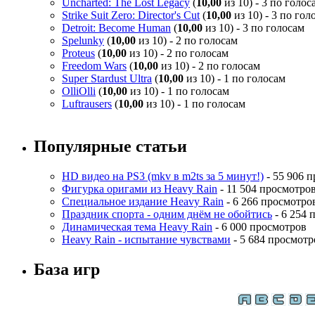
Uncharted: The Lost Legacy
(
10,00
из 10) - 3 по голос
Strike Suit Zero: Director's Cut
(
10,00
из 10) - 3 по гол
Detroit: Become Human
(
10,00
из 10) - 3 по голосам
Spelunky
(
10,00
из 10) - 2 по голосам
Proteus
(
10,00
из 10) - 2 по голосам
Freedom Wars
(
10,00
из 10) - 2 по голосам
Super Stardust Ultra
(
10,00
из 10) - 1 по голосам
OlliOlli
(
10,00
из 10) - 1 по голосам
Luftrausers
(
10,00
из 10) - 1 по голосам
Популярные статьи
HD видео на PS3 (mkv в m2ts за 5 минут!)
- 55 906 
Фигурка оригами из Heavy Rain
- 11 504 просмотро
Специальное издание Heavy Rain
- 6 266 просмотро
Праздник спорта - одним днём не обойтись
- 6 254 
Динамическая тема Heavy Rain
- 6 000 просмотров
Heavy Rain - испытание чувствами
- 5 684 просмотр
База игр