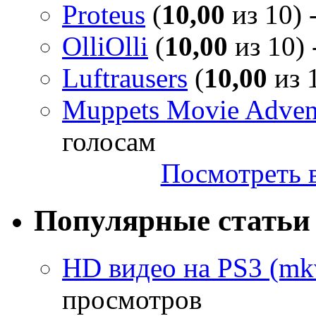
Proteus
(
10,00
из 10) 
OlliOlli
(
10,00
из 10) 
Luftrausers
(
10,00
из 1
Muppets Movie Advent
голосам
Посмотреть в
Популярные статьи
HD видео на PS3 (mkv
просмотров