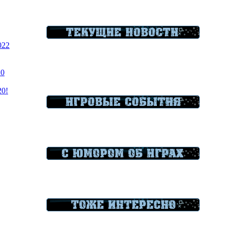
022
20
20!