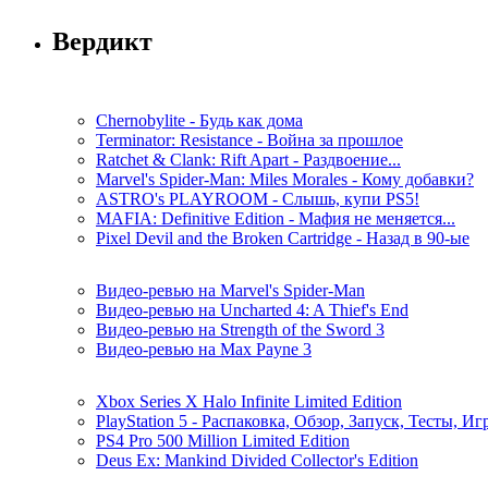
Вердикт
Chernobylite - Будь как дома
Terminator: Resistance - Война за прошлое
Ratchet & Clank: Rift Apart - Раздвоение...
Marvel's Spider-Man: Miles Morales - Кому добавки?
ASTRO's PLAYROOM - Слышь, купи PS5!
MAFIA: Definitive Edition - Мафия не меняется...
Pixel Devil and the Broken Cartridge - Назад в 90-ые
Видео-ревью на Marvel's Spider-Man
Видео-ревью на Uncharted 4: A Thief's End
Видео-ревью на Strength of the Sword 3
Видео-ревью на Max Payne 3
Xbox Series X Halo Infinite Limited Edition
PlayStation 5 - Распаковка, Обзор, Запуск, Тесты, И
PS4 Pro 500 Million Limited Edition
Deus Ex: Mankind Divided Collector's Edition