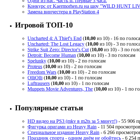
Одни из нас. Часть II. Первые 3 часа.
Конкурс от Kaermorhen.ru на шоу "WILD HUNT LI
Замена винчестера в PlayStation 4
Игровой ТОП-10
Uncharted 4: A Thief's End
(
10,00
из 10) - 16 по голос
Uncharted: The Lost Legacy
(
10,00
из 10) - 3 по голос
Strike Suit Zero: Director's Cut
(
10,00
из 10) - 3 по гол
Detroit: Become Human
(
10,00
из 10) - 3 по голосам
Spelunky
(
10,00
из 10) - 2 по голосам
Proteus
(
10,00
из 10) - 2 по голосам
Freedom Wars
(
10,00
из 10) - 2 по голосам
OlliOlli
(
10,00
из 10) - 1 по голосам
Luftrausers
(
10,00
из 10) - 1 по голосам
Muppets Movie Adventures, The
(
10,00
из 10) - 1 по г
Популярные статьи
HD видео на PS3 (mkv в m2ts за 5 минут!)
- 55 906 
Фигурка оригами из Heavy Rain
- 11 504 просмотро
Специальное издание Heavy Rain
- 6 266 просмотро
Праздник спорта - одним днём не обойтись
- 6 254 