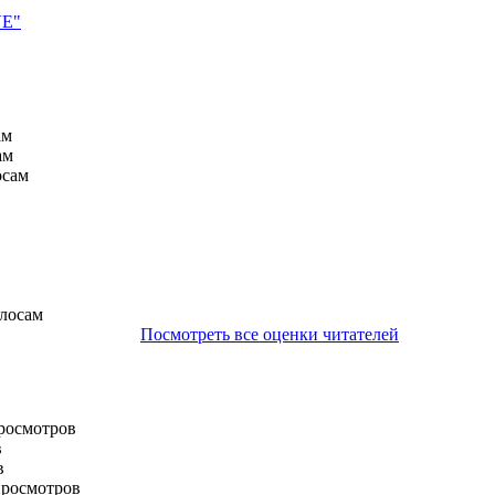
VE"
ам
ам
осам
олосам
Посмотреть все оценки читателей
просмотров
в
в
просмотров