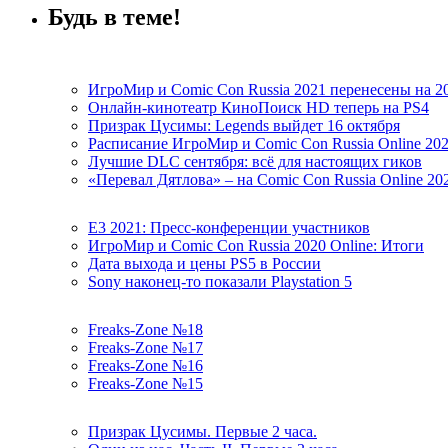
Будь в теме!
ИгроМир и Comic Con Russia 2021 перенесены на 2
Онлайн-кинотеатр КиноПоиск HD теперь на PS4
Призрак Цусимы: Legends выйдет 16 октября
Расписание ИгроМир и Comic Con Russia Online 20
Лучшие DLC сентября: всё для настоящих гиков
«Перевал Дятлова» – на Comic Con Russia Online 20
E3 2021: Пресс-конференции участников
ИгроМир и Comic Con Russia 2020 Online: Итоги
Дата выхода и цены PS5 в России
Sony наконец-то показали Playstation 5
Freaks-Zone №18
Freaks-Zone №17
Freaks-Zone №16
Freaks-Zone №15
Призрак Цусимы. Первые 2 часа.