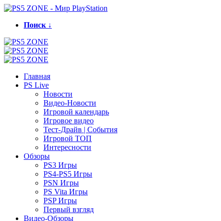
Поиск ↓
Главная
PS Live
Новости
Видео-Новости
Игровой календарь
Игровое видео
Тест-Драйв | События
Игровой ТОП
Интересности
Обзоры
PS3 Игры
PS4-PS5 Игры
PSN Игры
PS Vita Игры
PSP Игры
Первый взгляд
Видео-Обзоры