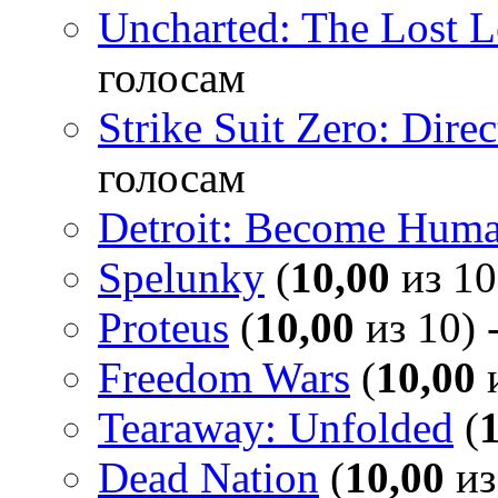
Uncharted: The Lost 
голосам
Strike Suit Zero: Direc
голосам
Detroit: Become Hum
Spelunky
(
10,00
из 10
Proteus
(
10,00
из 10) 
Freedom Wars
(
10,00
и
Tearaway: Unfolded
(
Dead Nation
(
10,00
из