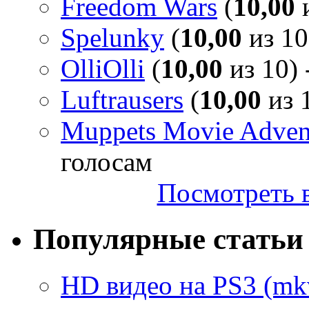
Freedom Wars
(
10,00
и
Spelunky
(
10,00
из 10
OlliOlli
(
10,00
из 10) 
Luftrausers
(
10,00
из 1
Muppets Movie Advent
голосам
Посмотреть в
Популярные статьи
HD видео на PS3 (mkv