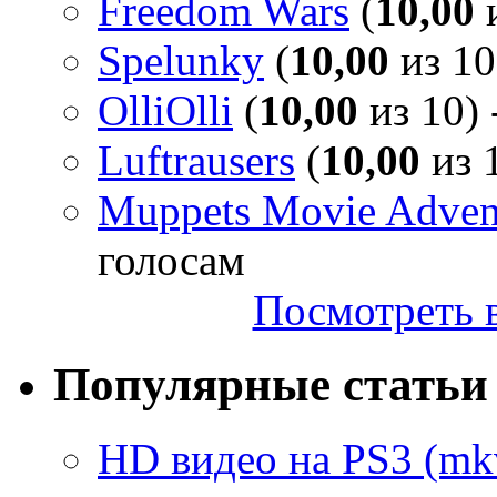
Freedom Wars
(
10,00
и
Spelunky
(
10,00
из 10
OlliOlli
(
10,00
из 10) 
Luftrausers
(
10,00
из 1
Muppets Movie Advent
голосам
Посмотреть в
Популярные статьи
HD видео на PS3 (mkv