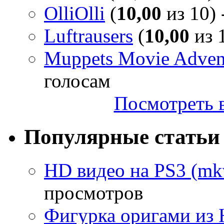
OlliOlli
(
10,00
из 10) 
Luftrausers
(
10,00
из 1
Muppets Movie Advent
голосам
Посмотреть в
Популярные статьи
HD видео на PS3 (mkv
просмотров
Фигурка оригами из 