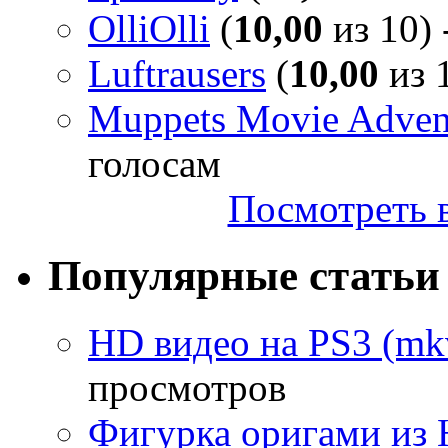
OlliOlli
(
10,00
из 10) 
Luftrausers
(
10,00
из 1
Muppets Movie Advent
голосам
Посмотреть в
Популярные статьи
HD видео на PS3 (mkv
просмотров
Фигурка оригами из 