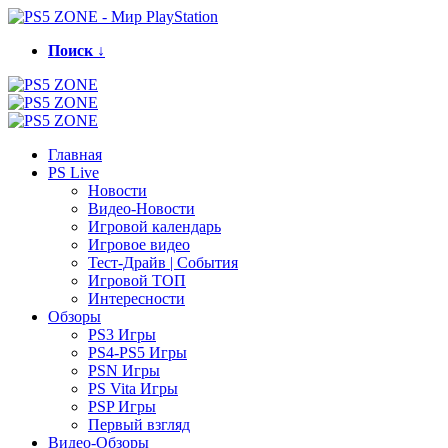
Поиск ↓
Главная
PS Live
Новости
Видео-Новости
Игровой календарь
Игровое видео
Тест-Драйв | События
Игровой ТОП
Интересности
Обзоры
PS3 Игры
PS4-PS5 Игры
PSN Игры
PS Vita Игры
PSP Игры
Первый взгляд
Видео-Обзоры