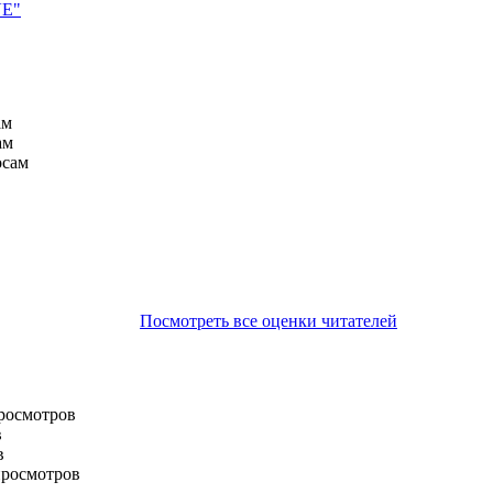
VE"
ам
ам
осам
Посмотреть все оценки читателей
просмотров
в
в
просмотров