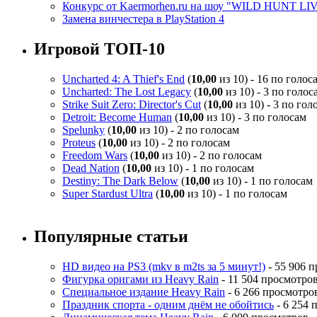
Конкурс от Kaermorhen.ru на шоу "WILD HUNT LI
Замена винчестера в PlayStation 4
Игровой ТОП-10
Uncharted 4: A Thief's End
(
10,00
из 10) - 16 по голос
Uncharted: The Lost Legacy
(
10,00
из 10) - 3 по голос
Strike Suit Zero: Director's Cut
(
10,00
из 10) - 3 по гол
Detroit: Become Human
(
10,00
из 10) - 3 по голосам
Spelunky
(
10,00
из 10) - 2 по голосам
Proteus
(
10,00
из 10) - 2 по голосам
Freedom Wars
(
10,00
из 10) - 2 по голосам
Dead Nation
(
10,00
из 10) - 1 по голосам
Destiny: The Dark Below
(
10,00
из 10) - 1 по голосам
Super Stardust Ultra
(
10,00
из 10) - 1 по голосам
Популярные статьи
HD видео на PS3 (mkv в m2ts за 5 минут!)
- 55 906 
Фигурка оригами из Heavy Rain
- 11 504 просмотро
Специальное издание Heavy Rain
- 6 266 просмотро
Праздник спорта - одним днём не обойтись
- 6 254 