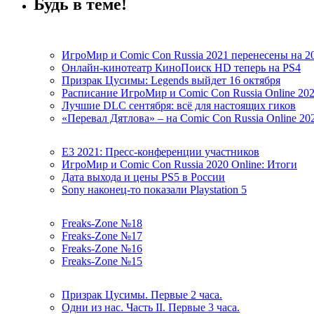
Будь в теме!
ИгроМир и Comic Con Russia 2021 перенесены на 2
Онлайн-кинотеатр КиноПоиск HD теперь на PS4
Призрак Цусимы: Legends выйдет 16 октября
Расписание ИгроМир и Comic Con Russia Online 20
Лучшие DLC сентября: всё для настоящих гиков
«Перевал Дятлова» – на Comic Con Russia Online 20
E3 2021: Пресс-конференции участников
ИгроМир и Comic Con Russia 2020 Online: Итоги
Дата выхода и цены PS5 в России
Sony наконец-то показали Playstation 5
Freaks-Zone №18
Freaks-Zone №17
Freaks-Zone №16
Freaks-Zone №15
Призрак Цусимы. Первые 2 часа.
Одни из нас. Часть II. Первые 3 часа.