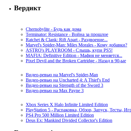
Вердикт
Chernobylite - Будь как дома
Terminator: Resistance - Война за прошлое
Ratchet & Clank: Rift Apart - Раздвоение...
Marvel's Spider-Man: Miles Morales - Кому добавки?
ASTRO's PLAYROOM - Слышь, купи PS5!
MAFIA: Definitive Edition - Мафия не меняется...
Pixel Devil and the Broken Cartridge - Назад в 90-ые
Видео-ревью на Marvel's Spider-Man
Видео-ревью на Uncharted 4: A Thief's End
Видео-ревью на Strength of the Sword 3
Видео-ревью на Max Payne 3
Xbox Series X Halo Infinite Limited Edition
PlayStation 5 - Распаковка, Обзор, Запуск, Тесты, И
PS4 Pro 500 Million Limited Edition
Deus Ex: Mankind Divided Collector's Edition