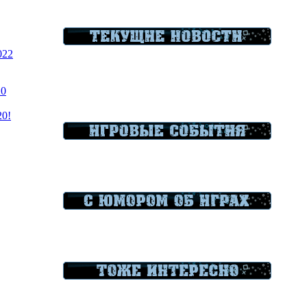
022
20
20!