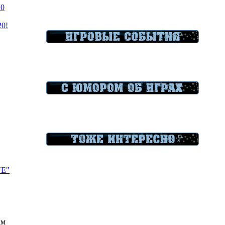
20
20!
VE"
ам