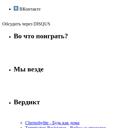
ВКонтакте
Обсудить через DISQUS
Во что поиграть?
Мы везде
Вердикт
Chernobylite - Будь как дома
Terminator: Resistance - Война за прошлое