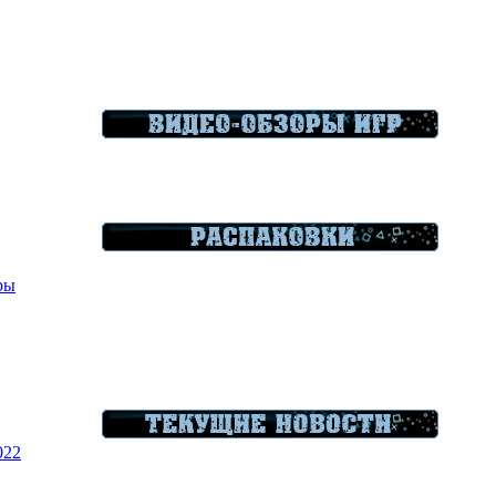
гры
022