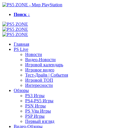
Поиск ↓
Главная
PS Live
Новости
Видео-Новости
Игровой календарь
Игровое видео
Тест-Драйв | События
Игровой ТОП
Интересности
Обзоры
PS3 Игры
PS4-PS5 Игры
PSN Игры
PS Vita Игры
PSP Игры
Первый взгляд
Видео-Обзоры