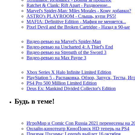
Ratchet & Clank: Rift Apart - Раздвоение...
Marvel's Spider-Man: Miles Morales - Кому добавки?
ASTRO's PLAYROOM - Слышь, купи PS5!
MAFIA: Definitive Edition - Мафия не меняется...
Pixel Devil and the Broken Cartridge - Назад в 90-ые
Видео-ревью на Marvel's Spider-Man
Видео-ревью на Uncharted 4: A Thief's End
Видео-ревью на Strength of the Sword 3
Видео-ревью на Max Payne 3
Xbox Series X Halo Infinite Limited Edition
PlayStation 5 - Распаковка, Обзор, Запуск, Тесты, И
PS4 Pro 500 Million Limited Edition
Deus Ex: Mankind Divided Collector's Edition
Будь в теме!
ИгроМир и Comic Con Russia 2021 перенесены на 2
Онлайн-кинотеатр КиноПоиск HD теперь на PS4
Призрак Цусимы: Legends выйдет 16 октября