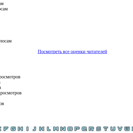
ам
осам
олосам
Посмотреть все оценки читателей
просмотров
в
в
просмотров
ов