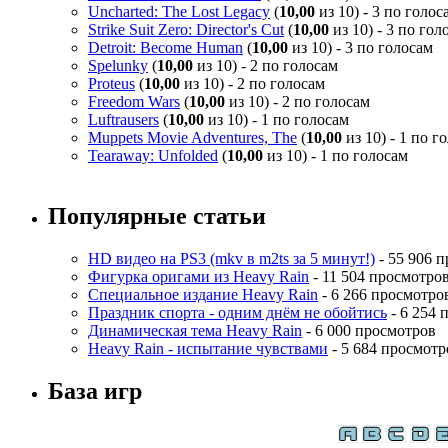
Uncharted: The Lost Legacy
(
10,00
из 10) - 3 по голос
Strike Suit Zero: Director's Cut
(
10,00
из 10) - 3 по гол
Detroit: Become Human
(
10,00
из 10) - 3 по голосам
Spelunky
(
10,00
из 10) - 2 по голосам
Proteus
(
10,00
из 10) - 2 по голосам
Freedom Wars
(
10,00
из 10) - 2 по голосам
Luftrausers
(
10,00
из 10) - 1 по голосам
Muppets Movie Adventures, The
(
10,00
из 10) - 1 по г
Tearaway: Unfolded
(
10,00
из 10) - 1 по голосам
Популярные статьи
HD видео на PS3 (mkv в m2ts за 5 минут!)
- 55 906 
Фигурка оригами из Heavy Rain
- 11 504 просмотро
Специальное издание Heavy Rain
- 6 266 просмотро
Праздник спорта - одним днём не обойтись
- 6 254 
Динамическая тема Heavy Rain
- 6 000 просмотров
Heavy Rain - испытание чувствами
- 5 684 просмотр
База игр