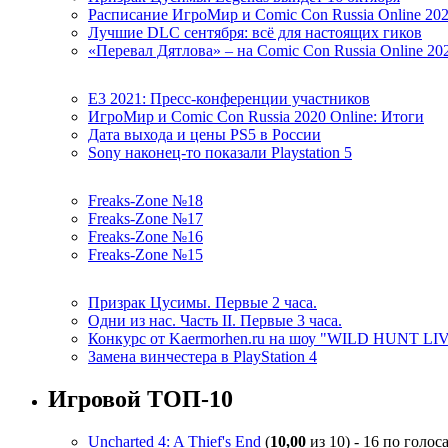
Расписание ИгроМир и Comic Con Russia Online 20
Лучшие DLC сентября: всё для настоящих гиков
«Перевал Дятлова» – на Comic Con Russia Online 20
E3 2021: Пресс-конференции участников
ИгроМир и Comic Con Russia 2020 Online: Итоги
Дата выхода и цены PS5 в России
Sony наконец-то показали Playstation 5
Freaks-Zone №18
Freaks-Zone №17
Freaks-Zone №16
Freaks-Zone №15
Призрак Цусимы. Первые 2 часа.
Одни из нас. Часть II. Первые 3 часа.
Конкурс от Kaermorhen.ru на шоу "WILD HUNT LI
Замена винчестера в PlayStation 4
Игровой ТОП-10
Uncharted 4: A Thief's End
(
10,00
из 10) - 16 по голос