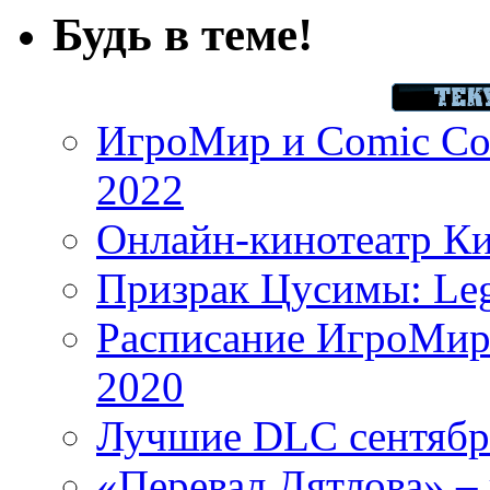
Будь в теме!
ИгроМир и Comic Con
2022
Онлайн-кинотеатр К
Призрак Цусимы: Leg
Расписание ИгроМир 
2020
Лучшие DLC сентября
«Перевал Дятлова» – 