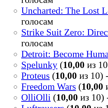
Uncharted: The Lost 
голосам
Strike Suit Zero: Direc
голосам
Detroit: Become Hum
Spelunky
(
10,00
из 10
Proteus
(
10,00
из 10) 
Freedom Wars
(
10,00
и
OlliOlli
(
10,00
из 10) 