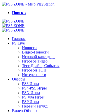
Поиск ↓
Главная
PS Live
Новости
Видео-Новости
Игровой календарь
Игровое видео
Тест-Драйв | События
Игровой ТОП
Интересности
Обзоры
PS3 Игры
PS4-PS5 Игры
PSN Игры
PS Vita Игры
PSP Игры
Первый взгляд
Видео-Обзоры