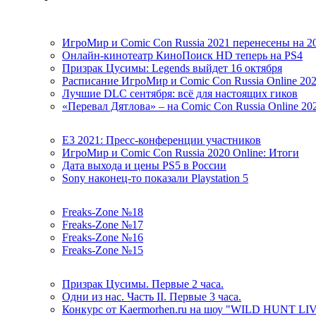
ИгроМир и Comic Con Russia 2021 перенесены на 2
Онлайн-кинотеатр КиноПоиск HD теперь на PS4
Призрак Цусимы: Legends выйдет 16 октября
Расписание ИгроМир и Comic Con Russia Online 20
Лучшие DLC сентября: всё для настоящих гиков
«Перевал Дятлова» – на Comic Con Russia Online 20
E3 2021: Пресс-конференции участников
ИгроМир и Comic Con Russia 2020 Online: Итоги
Дата выхода и цены PS5 в России
Sony наконец-то показали Playstation 5
Freaks-Zone №18
Freaks-Zone №17
Freaks-Zone №16
Freaks-Zone №15
Призрак Цусимы. Первые 2 часа.
Одни из нас. Часть II. Первые 3 часа.
Конкурс от Kaermorhen.ru на шоу "WILD HUNT LI