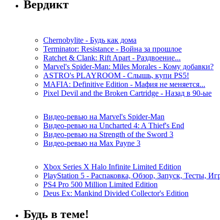
Вердикт
Chernobylite - Будь как дома
Terminator: Resistance - Война за прошлое
Ratchet & Clank: Rift Apart - Раздвоение...
Marvel's Spider-Man: Miles Morales - Кому добавки?
ASTRO's PLAYROOM - Слышь, купи PS5!
MAFIA: Definitive Edition - Мафия не меняется...
Pixel Devil and the Broken Cartridge - Назад в 90-ые
Видео-ревью на Marvel's Spider-Man
Видео-ревью на Uncharted 4: A Thief's End
Видео-ревью на Strength of the Sword 3
Видео-ревью на Max Payne 3
Xbox Series X Halo Infinite Limited Edition
PlayStation 5 - Распаковка, Обзор, Запуск, Тесты, И
PS4 Pro 500 Million Limited Edition
Deus Ex: Mankind Divided Collector's Edition
Будь в теме!