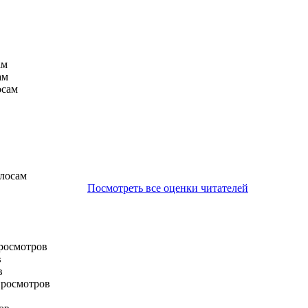
ам
ам
осам
олосам
Посмотреть все оценки читателей
просмотров
в
в
просмотров