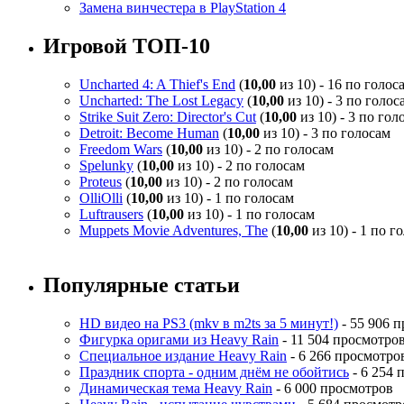
Замена винчестера в PlayStation 4
Игровой ТОП-10
Uncharted 4: A Thief's End
(
10,00
из 10) - 16 по голос
Uncharted: The Lost Legacy
(
10,00
из 10) - 3 по голос
Strike Suit Zero: Director's Cut
(
10,00
из 10) - 3 по гол
Detroit: Become Human
(
10,00
из 10) - 3 по голосам
Freedom Wars
(
10,00
из 10) - 2 по голосам
Spelunky
(
10,00
из 10) - 2 по голосам
Proteus
(
10,00
из 10) - 2 по голосам
OlliOlli
(
10,00
из 10) - 1 по голосам
Luftrausers
(
10,00
из 10) - 1 по голосам
Muppets Movie Adventures, The
(
10,00
из 10) - 1 по г
Популярные статьи
HD видео на PS3 (mkv в m2ts за 5 минут!)
- 55 906 
Фигурка оригами из Heavy Rain
- 11 504 просмотро
Специальное издание Heavy Rain
- 6 266 просмотро
Праздник спорта - одним днём не обойтись
- 6 254 
Динамическая тема Heavy Rain
- 6 000 просмотров