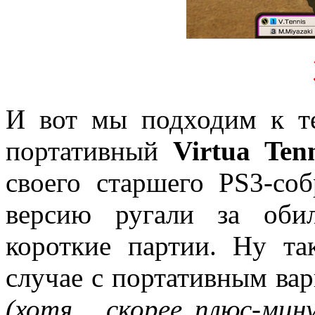
И вот мы подходим к т
портативный
Virtua Ten
своего старшего PS3-со
версию ругали за оби
короткие партии. Ну та
случае с портативным ва
(хотя... скорее плюс-мину