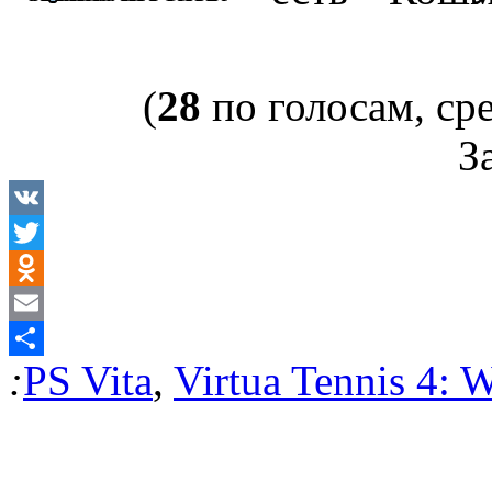
(
28
по голосам, ср
За
VK
Twitter
Odnoklassniki
Email
:
PS Vita
,
Virtua Tennis 4: 
Отправить