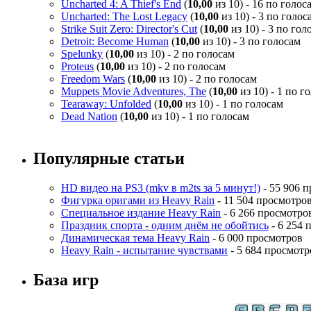
Uncharted 4: A Thief's End
(
10,00
из 10) - 16 по голос
Uncharted: The Lost Legacy
(
10,00
из 10) - 3 по голос
Strike Suit Zero: Director's Cut
(
10,00
из 10) - 3 по гол
Detroit: Become Human
(
10,00
из 10) - 3 по голосам
Spelunky
(
10,00
из 10) - 2 по голосам
Proteus
(
10,00
из 10) - 2 по голосам
Freedom Wars
(
10,00
из 10) - 2 по голосам
Muppets Movie Adventures, The
(
10,00
из 10) - 1 по г
Tearaway: Unfolded
(
10,00
из 10) - 1 по голосам
Dead Nation
(
10,00
из 10) - 1 по голосам
Популярные статьи
HD видео на PS3 (mkv в m2ts за 5 минут!)
- 55 906 
Фигурка оригами из Heavy Rain
- 11 504 просмотро
Специальное издание Heavy Rain
- 6 266 просмотро
Праздник спорта - одним днём не обойтись
- 6 254 
Динамическая тема Heavy Rain
- 6 000 просмотров
Heavy Rain - испытание чувствами
- 5 684 просмотр
База игр