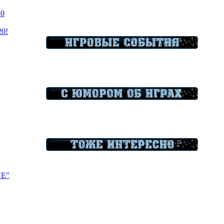
20
20!
VE"