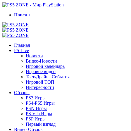
Поиск ↓
Главная
PS Live
Новости
Видео-Новости
Игровой календарь
Игровое видео
Тест-Драйв | События
Игровой ТОП
Интересности
Обзоры
PS3 Игры
PS4-PS5 Игры
PSN Игры
PS Vita Игры
PSP Игры
Первый взгляд
Видео-Обзоры