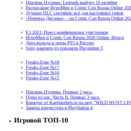
Призрак Цусимы: Legends выйдет 16 октября
Расписание ИгроМир и Comic Con Russia Online 20
Лучшие DLC сентября: всё для настоящих гиков
«Перевал Дятлова» – на Comic Con Russia Online 20
E3 2021: Пресс-конференции участников
ИгроМир и Comic Con Russia 2020 Online: Итоги
Дата выхода и цены PS5 в России
Sony наконец-то показали Playstation 5
Freaks-Zone №18
Freaks-Zone №17
Freaks-Zone №16
Freaks-Zone №15
Призрак Цусимы. Первые 2 часа.
Одни из нас. Часть II. Первые 3 часа.
Конкурс от Kaermorhen.ru на шоу "WILD HUNT LI
Замена винчестера в PlayStation 4
Игровой ТОП-10