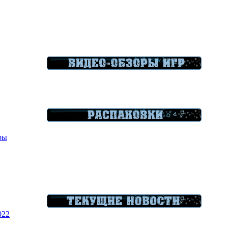
гры
022