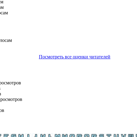
ам
ам
осам
олосам
Посмотреть все оценки читателей
просмотров
в
в
просмотров
ов