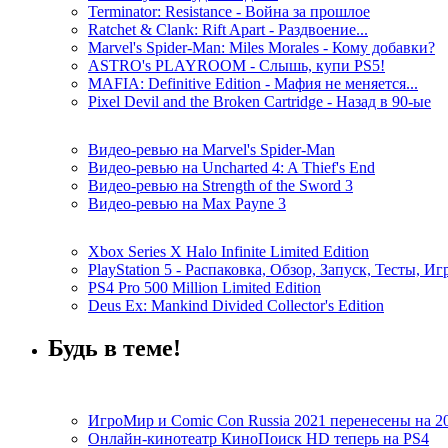
Terminator: Resistance - Война за прошлое
Ratchet & Clank: Rift Apart - Раздвоение...
Marvel's Spider-Man: Miles Morales - Кому добавки?
ASTRO's PLAYROOM - Слышь, купи PS5!
MAFIA: Definitive Edition - Мафия не меняется...
Pixel Devil and the Broken Cartridge - Назад в 90-ые
Видео-ревью на Marvel's Spider-Man
Видео-ревью на Uncharted 4: A Thief's End
Видео-ревью на Strength of the Sword 3
Видео-ревью на Max Payne 3
Xbox Series X Halo Infinite Limited Edition
PlayStation 5 - Распаковка, Обзор, Запуск, Тесты, И
PS4 Pro 500 Million Limited Edition
Deus Ex: Mankind Divided Collector's Edition
Будь в теме!
ИгроМир и Comic Con Russia 2021 перенесены на 2
Онлайн-кинотеатр КиноПоиск HD теперь на PS4