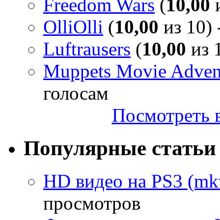
Freedom Wars
(
10,00
и
OlliOlli
(
10,00
из 10) 
Luftrausers
(
10,00
из 1
Muppets Movie Advent
голосам
Посмотреть в
Популярные статьи
HD видео на PS3 (mkv
просмотров