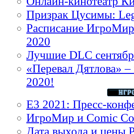
Онлайн-кинотеатр К
Призрак Цусимы: Leg
Расписание ИгроМир 
2020
Лучшие DLC сентября
«Перевал Дятлова» – 
2020!
E3 2021: Пресс-конф
ИгроМир и Comic Con
Дата выхода и цены 