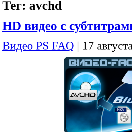
Тег: avchd
HD видео с субтитрам
Видео PS FAQ
| 17 август