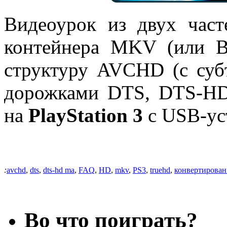
Видеоурок из двух част
контейнера MKV (или B
структуру AVCHD (с су
дорожками DTS, DTS-HD
на
PlayStation 3
с USB-ус
:
avchd
,
dts
,
dts-hd ma
,
FAQ
,
HD
,
mkv
,
PS3
,
truehd
,
конвертирован
Во что поиграть?