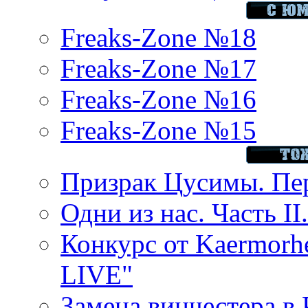
Freaks-Zone №18
Freaks-Zone №17
Freaks-Zone №16
Freaks-Zone №15
Призрак Цусимы. Пер
Одни из нас. Часть II
Конкурс от Kaermor
LIVE"
Замена винчестера в P