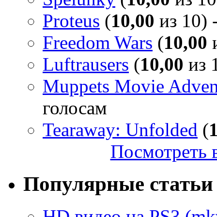
Proteus
(
10,00
из 10) 
Freedom Wars
(
10,00
и
Luftrausers
(
10,00
из 1
Muppets Movie Advent
голосам
Tearaway: Unfolded
(
Посмотреть в
Популярные статьи
HD видео на PS3 (mkv