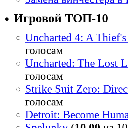
Игровой ТОП-10
Uncharted 4: A Thief'
голосам
Uncharted: The Lost 
голосам
Strike Suit Zero: Direc
голосам
Detroit: Become Hum
Spelunky
(
10,00
из 10