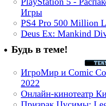
PlayStation 5 - Распа
Игры
PS4 Pro 500 Million L
Deus Ex: Mankind Divi
Будь в теме!
ИгроМир и Comic Con
2022
Онлайн-кинотеатр К
Призрак Цусимы: Leg