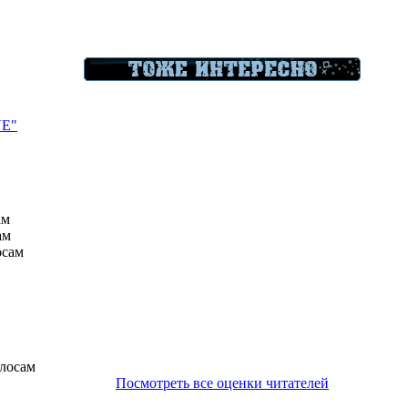
VE"
ам
ам
осам
олосам
Посмотреть все оценки читателей