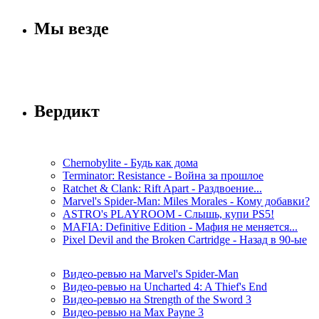
Мы везде
Вердикт
Chernobylite - Будь как дома
Terminator: Resistance - Война за прошлое
Ratchet & Clank: Rift Apart - Раздвоение...
Marvel's Spider-Man: Miles Morales - Кому добавки?
ASTRO's PLAYROOM - Слышь, купи PS5!
MAFIA: Definitive Edition - Мафия не меняется...
Pixel Devil and the Broken Cartridge - Назад в 90-ые
Видео-ревью на Marvel's Spider-Man
Видео-ревью на Uncharted 4: A Thief's End
Видео-ревью на Strength of the Sword 3
Видео-ревью на Max Payne 3