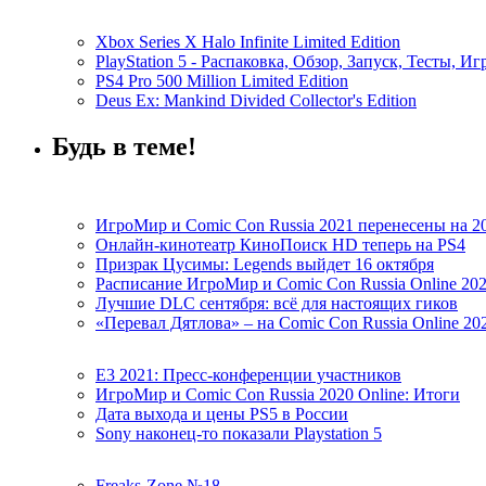
Xbox Series X Halo Infinite Limited Edition
PlayStation 5 - Распаковка, Обзор, Запуск, Тесты, И
PS4 Pro 500 Million Limited Edition
Deus Ex: Mankind Divided Collector's Edition
Будь в теме!
ИгроМир и Comic Con Russia 2021 перенесены на 2
Онлайн-кинотеатр КиноПоиск HD теперь на PS4
Призрак Цусимы: Legends выйдет 16 октября
Расписание ИгроМир и Comic Con Russia Online 20
Лучшие DLC сентября: всё для настоящих гиков
«Перевал Дятлова» – на Comic Con Russia Online 20
E3 2021: Пресс-конференции участников
ИгроМир и Comic Con Russia 2020 Online: Итоги
Дата выхода и цены PS5 в России
Sony наконец-то показали Playstation 5
Freaks-Zone №18