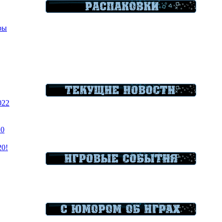
гры
022
20
20!