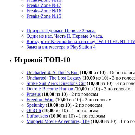
Freaks-Zone №17
Freaks-Zone №16
Freaks-Zone №15
Призрак Цусимы. Первые 2 часа.
Одни из нас. Часть II. Первые 3 часа.
Конкурс от Kaermorhen.ru на шоу "WILD HUNT LI
Замена винчестера в PlayStation 4
Игровой ТОП-10
Uncharted 4: A Thief's End
(
10,00
из 10) - 16 по голос
Uncharted: The Lost Legacy
(
10,00
из 10) - 3 по голос
Strike Suit Zero: Director's Cut
(
10,00
из 10) - 3 по гол
Detroit: Become Human
(
10,00
из 10) - 3 по голосам
Proteus
(
10,00
из 10) - 2 по голосам
Freedom Wars
(
10,00
из 10) - 2 по голосам
Spelunky
(
10,00
из 10) - 2 по голосам
OlliOlli
(
10,00
из 10) - 1 по голосам
Luftrausers
(
10,00
из 10) - 1 по голосам
Muppets Movie Adventures, The
(
10,00
из 10) - 1 по г