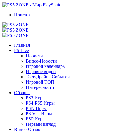
Поиск ↓
Главная
PS Live
Новости
Видео-Новости
Игровой календарь
Игровое видео
Тест-Драйв | События
Игровой ТОП
Интересности
Обзоры
PS3 Игры
PS4-PS5 Игры
PSN Игры
PS Vita Игры
PSP Игры
Первый взгляд
Видео-Обзоры