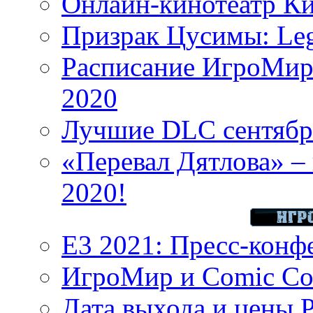
Онлайн-кинотеатр К
Призрак Цусимы: Leg
Расписание ИгроМир 
2020
Лучшие DLC сентября
«Перевал Дятлова» – 
2020!
E3 2021: Пресс-конф
ИгроМир и Comic Con
Дата выхода и цены 