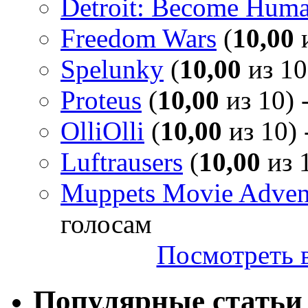
Detroit: Become Hum
Freedom Wars
(
10,00
и
Spelunky
(
10,00
из 10
Proteus
(
10,00
из 10) 
OlliOlli
(
10,00
из 10) 
Luftrausers
(
10,00
из 1
Muppets Movie Advent
голосам
Посмотреть в
Популярные статьи