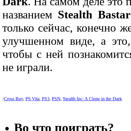
Dark
. На самом деле это
названием
Stealth Basta
только сейчас, конечно ж
улучшенном виде, а это,
чтобы с ней познакомится
не играли.
:
Cross Buy
,
PS Vita
,
PS3
,
PSN
,
Stealth Inc: A Clone in the Dark
Во что поиграть?