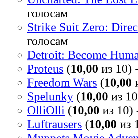
голосам
Strike Suit Zero: Direc
голосам
Detroit: Become Hum
Proteus
(
10,00
из 10) 
Freedom Wars
(
10,00
и
Spelunky
(
10,00
из 10
OlliOlli
(
10,00
из 10) 
Luftrausers
(
10,00
из 1
Muppets Movie Advent