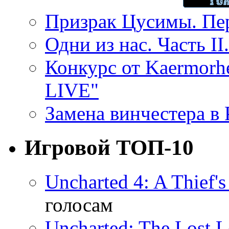
Призрак Цусимы. Пер
Одни из нас. Часть II
Конкурс от Kaermor
LIVE"
Замена винчестера в P
Игровой ТОП-10
Uncharted 4: A Thief'
голосам
Uncharted: The Lost 