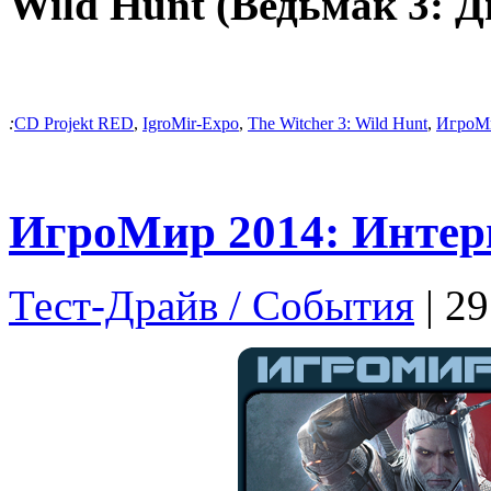
Wild Hunt (Ведьмак 3: Д
:
CD Projekt RED
,
IgroMir-Expo
,
The Witcher 3: Wild Hunt
,
ИгроМ
ИгроМир 2014: Интер
Тест-Драйв / Cобытия
| 2