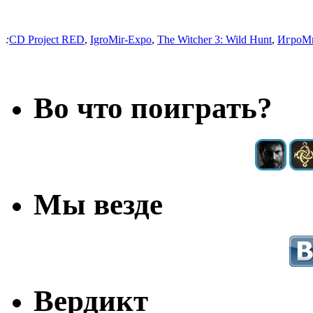
:
CD Project RED
,
IgroMir-Expo
,
The Witcher 3: Wild Hunt
,
ИгроМи
Во что поиграть?
Мы везде
Вердикт