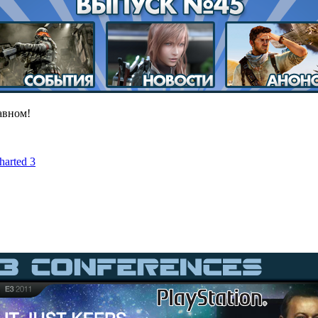
лавном!
harted 3