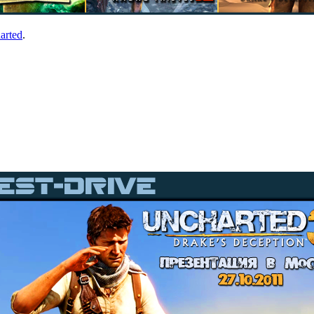
arted
.