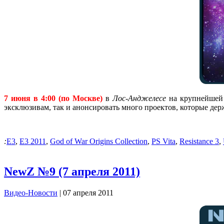
7 июня в 4:00 (по Москве)
в
Лос-Анджелесе
на крупнейшей
эксклюзивам, так и анонсировать много проектов, которые держ
:
E3
,
E3 2011
,
God of War Origins Collection
,
PS Vita
,
Resistance 3
,
NewZ №9 (7 апреля 2011)
Видео-Новости
| 07 апреля 2011