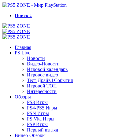
Поиск ↓
Главная
PS Live
Новости
Видео-Новости
Игровой календарь
Игровое видео
Тест-Драйв | События
Игровой ТОП
Интересности
Обзоры
PS3 Игры
PS4-PS5 Игры
PSN Игры
PS Vita Игры
PSP Игры
Первый взгляд
Видео-Обзоры