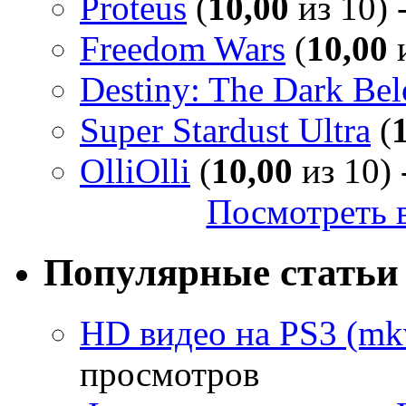
Proteus
(
10,00
из 10) 
Freedom Wars
(
10,00
и
Destiny: The Dark Be
Super Stardust Ultra
(
OlliOlli
(
10,00
из 10) 
Посмотреть в
Популярные статьи
HD видео на PS3 (mkv
просмотров