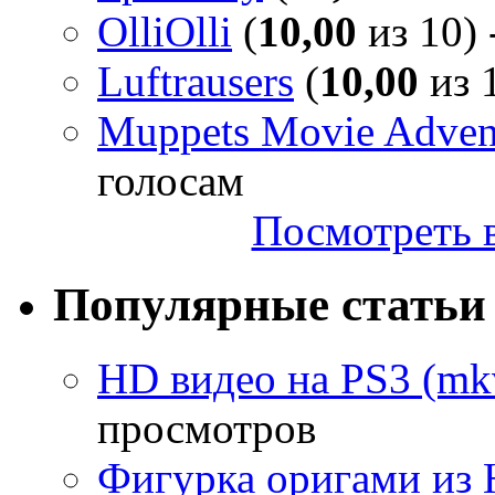
OlliOlli
(
10,00
из 10) 
Luftrausers
(
10,00
из 1
Muppets Movie Advent
голосам
Посмотреть в
Популярные статьи
HD видео на PS3 (mkv
просмотров
Фигурка оригами из 