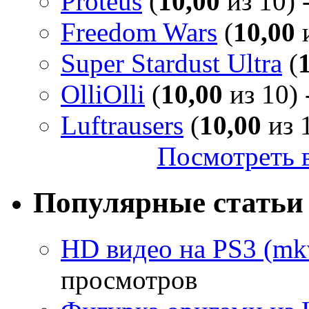
Proteus
(
10,00
из 10) 
Freedom Wars
(
10,00
и
Super Stardust Ultra
(
OlliOlli
(
10,00
из 10) 
Luftrausers
(
10,00
из 1
Посмотреть в
Популярные статьи
HD видео на PS3 (mkv
просмотров