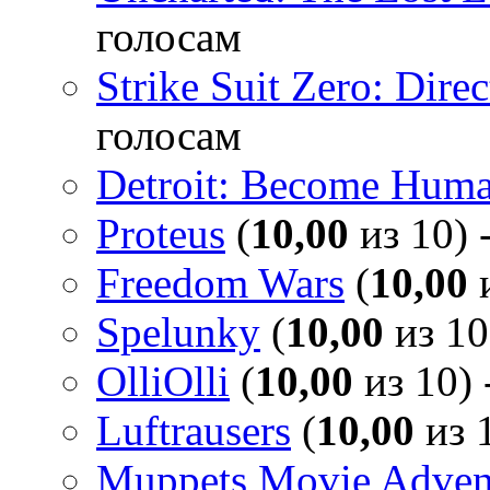
голосам
Strike Suit Zero: Direc
голосам
Detroit: Become Hum
Proteus
(
10,00
из 10) 
Freedom Wars
(
10,00
и
Spelunky
(
10,00
из 10
OlliOlli
(
10,00
из 10) 
Luftrausers
(
10,00
из 1
Muppets Movie Advent