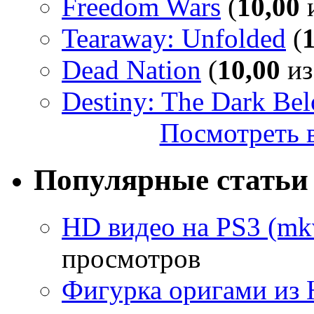
Freedom Wars
(
10,00
и
Tearaway: Unfolded
(
Dead Nation
(
10,00
из
Destiny: The Dark Be
Посмотреть в
Популярные статьи
HD видео на PS3 (mkv
просмотров
Фигурка оригами из 