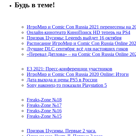
Будь в теме!
ИгроМир и Comic Con Russia 2021 перенесены на 2
Онлайн-кинотеатр КиноПоиск HD теперь на PS4
Призрак Цусимы: Legends выйдет 16 октября
Расписание ИгроМир и Comic Con Russia Online 20
Лучшие DLC сентября: всё для настоящих гиков
«Перевал Дятлова» – на Comic Con Russia Online 20
E3 2021: Пресс-конференции участников
ИгроМир и Comic Con Russia 2020 Online: Итоги
Дата выхода и цены PS5 в России
Sony наконец-то показали Playstation 5
Freaks-Zone №18
Freaks-Zone №17
Freaks-Zone №16
Freaks-Zone №15
Призрак Цусимы. Первые 2 часа.