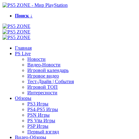
Поиск ↓
Главная
PS Live
Новости
Видео-Новости
Игровой календарь
Игровое видео
Тест-Драйв | События
Игровой ТОП
Интересности
Обзоры
PS3 Игры
PS4-PS5 Игры
PSN Игры
PS Vita Игры
PSP Игры
Первый взгляд
Видео-Обзоры