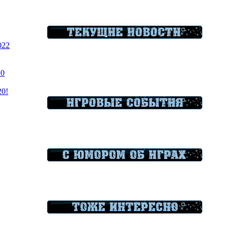
022
20
20!