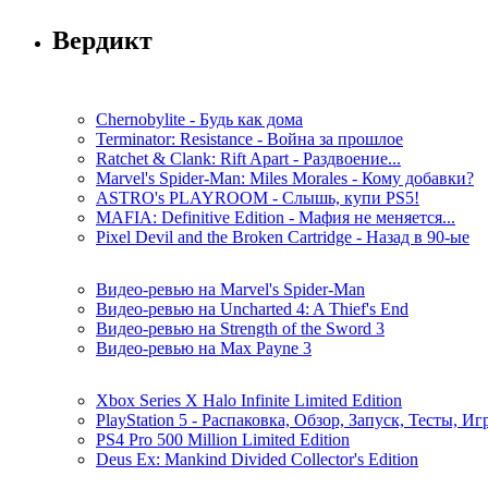
Вердикт
Chernobylite - Будь как дома
Terminator: Resistance - Война за прошлое
Ratchet & Clank: Rift Apart - Раздвоение...
Marvel's Spider-Man: Miles Morales - Кому добавки?
ASTRO's PLAYROOM - Слышь, купи PS5!
MAFIA: Definitive Edition - Мафия не меняется...
Pixel Devil and the Broken Cartridge - Назад в 90-ые
Видео-ревью на Marvel's Spider-Man
Видео-ревью на Uncharted 4: A Thief's End
Видео-ревью на Strength of the Sword 3
Видео-ревью на Max Payne 3
Xbox Series X Halo Infinite Limited Edition
PlayStation 5 - Распаковка, Обзор, Запуск, Тесты, И
PS4 Pro 500 Million Limited Edition
Deus Ex: Mankind Divided Collector's Edition