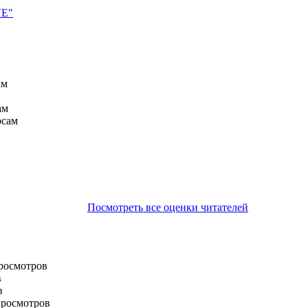
VE"
ам
ам
осам
Посмотреть все оценки читателей
просмотров
в
в
просмотров