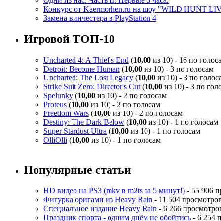
Одни из нас. Часть II. Первые 3 часа.
Конкурс от Kaermorhen.ru на шоу "WILD HUNT LI
Замена винчестера в PlayStation 4
Игровой ТОП-10
Uncharted 4: A Thief's End
(
10,00
из 10) - 16 по голос
Detroit: Become Human
(
10,00
из 10) - 3 по голосам
Uncharted: The Lost Legacy
(
10,00
из 10) - 3 по голос
Strike Suit Zero: Director's Cut
(
10,00
из 10) - 3 по гол
Spelunky
(
10,00
из 10) - 2 по голосам
Proteus
(
10,00
из 10) - 2 по голосам
Freedom Wars
(
10,00
из 10) - 2 по голосам
Destiny: The Dark Below
(
10,00
из 10) - 1 по голосам
Super Stardust Ultra
(
10,00
из 10) - 1 по голосам
OlliOlli
(
10,00
из 10) - 1 по голосам
Популярные статьи
HD видео на PS3 (mkv в m2ts за 5 минут!)
- 55 906 
Фигурка оригами из Heavy Rain
- 11 504 просмотро
Специальное издание Heavy Rain
- 6 266 просмотро
Праздник спорта - одним днём не обойтись
- 6 254 