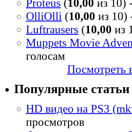
Proteus
(
10,00
из 10) 
OlliOlli
(
10,00
из 10) 
Luftrausers
(
10,00
из 1
Muppets Movie Advent
голосам
Посмотреть в
Популярные статьи
HD видео на PS3 (mkv
просмотров