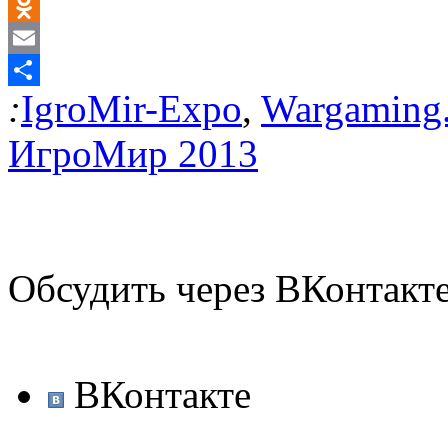
Twitter
Odnoklassniki
Email
:
IgroMir-Expo
,
Wargaming.
Отправить
ИгроМир 2013
Обсудить через ВКонтакт
ВКонтакте