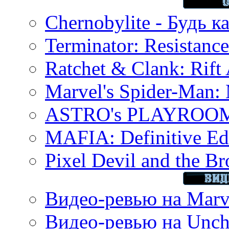
Chernobylite - Будь к
Terminator: Resistanc
Ratchet & Clank: Rift 
Marvel's Spider-Man:
ASTRO's PLAYROOM 
MAFIA: Definitive Edi
Pixel Devil and the B
Видео-ревью на Marve
Видео-ревью на Uncha