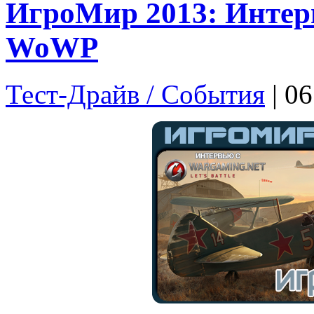
ИгроМир 2013: Интер
WoWP
Тест-Драйв / Cобытия
| 0