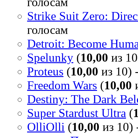
голосам
Strike Suit Zero: Direc
голосам
Detroit: Become Hum
Spelunky
(
10,00
из 10
Proteus
(
10,00
из 10) 
Freedom Wars
(
10,00
и
Destiny: The Dark Be
Super Stardust Ultra
(
OlliOlli
(
10,00
из 10) 