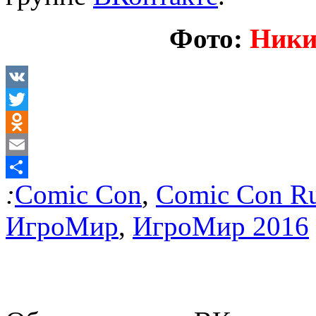
Фото:
Ники
VK
Twitter
Odnoklassniki
Email
:
Comic Con
,
Comic Con Ru
Отправить
ИгроМир
,
ИгроМир 2016