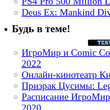
PS4 Pro 500 Million L
Deus Ex: Mankind Divi
Будь в теме!
ИгроМир и Comic Con
2022
Онлайн-кинотеатр К
Призрак Цусимы: Leg
Расписание ИгроМир 
2020