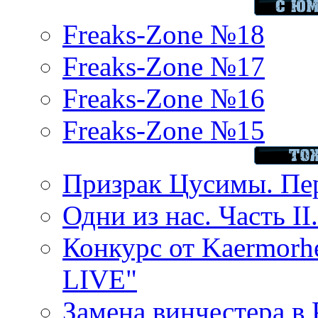
Freaks-Zone №18
Freaks-Zone №17
Freaks-Zone №16
Freaks-Zone №15
Призрак Цусимы. Пер
Одни из нас. Часть II
Конкурс от Kaermor
LIVE"
Замена винчестера в P