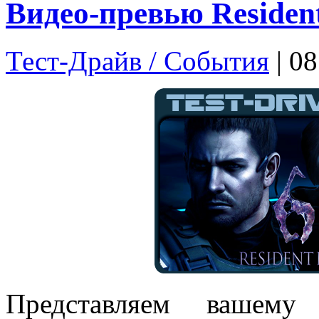
Видео-превью Resident
Тест-Драйв / Cобытия
| 08
Представляем вашему 