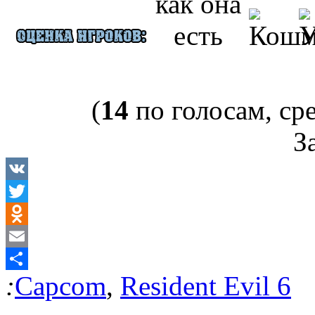
(
14
по голосам, ср
За
VK
Twitter
Odnoklassniki
Email
:
Capcom
,
Resident Evil 6
Отправить