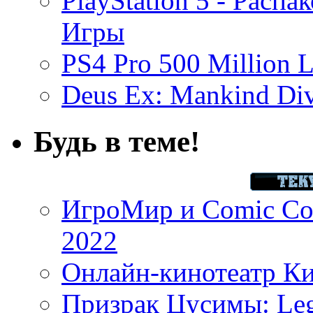
PlayStation 5 - Распа
Игры
PS4 Pro 500 Million L
Deus Ex: Mankind Divi
Будь в теме!
ИгроМир и Comic Con
2022
Онлайн-кинотеатр К
Призрак Цусимы: Leg