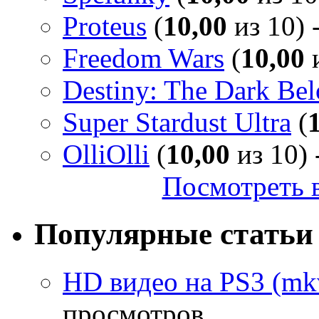
Proteus
(
10,00
из 10) 
Freedom Wars
(
10,00
и
Destiny: The Dark Be
Super Stardust Ultra
(
OlliOlli
(
10,00
из 10) 
Посмотреть в
Популярные статьи
HD видео на PS3 (mkv
просмотров