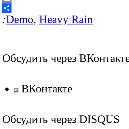
Email
:
Demo
,
Heavy Rain
Отправить
Обсудить через ВКонтакт
ВКонтакте
Обсудить через DISQUS