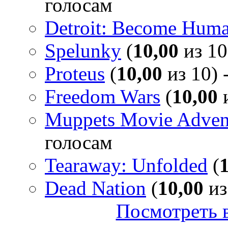
голосам
Detroit: Become Hum
Spelunky
(
10,00
из 10
Proteus
(
10,00
из 10) 
Freedom Wars
(
10,00
и
Muppets Movie Advent
голосам
Tearaway: Unfolded
(
Dead Nation
(
10,00
из
Посмотреть в