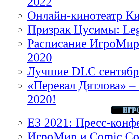
2022
Онлайн-кинотеатр К
Призрак Цусимы: Leg
Расписание ИгроМир 
2020
Лучшие DLC сентября
«Перевал Дятлова» – 
2020!
E3 2021: Пресс-конф
ИгроМир и Comic Con