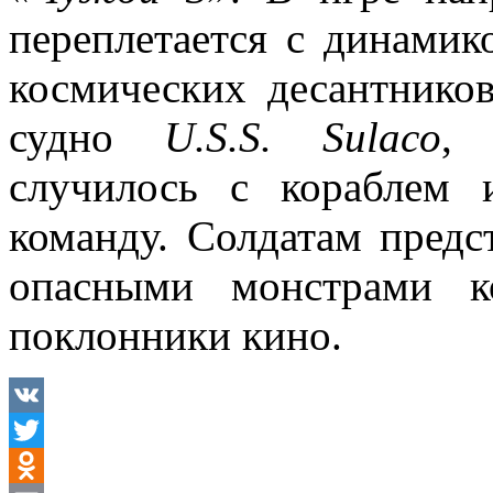
переплетается с динамик
космических десантнико
судно
U.S.S. Sulaco
, 
случилось с кораблем 
команду. Солдатам предс
опасными монстрами к
поклонники кино.
VK
Twitter