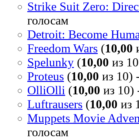
Strike Suit Zero: Direc
голосам
Detroit: Become Hum
Freedom Wars
(
10,00
и
Spelunky
(
10,00
из 10
Proteus
(
10,00
из 10) 
OlliOlli
(
10,00
из 10) 
Luftrausers
(
10,00
из 1
Muppets Movie Advent
голосам