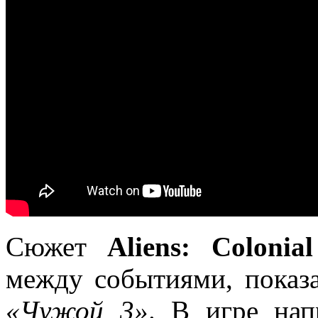
Сюжет
Aliens: Colonia
между событиями, пока
«Чужой 3»
. В игре нап