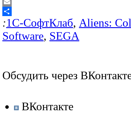
Odnoklassniki
Email
:
1С-СофтКлаб
,
Aliens: Co
Отправить
Software
,
SEGA
Обсудить через ВКонтакт
ВКонтакте