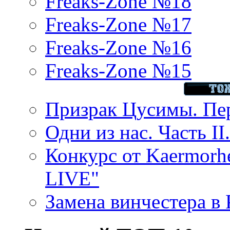
Freaks-Zone №18
Freaks-Zone №17
Freaks-Zone №16
Freaks-Zone №15
Призрак Цусимы. Пер
Одни из нас. Часть II
Конкурс от Kaermor
LIVE"
Замена винчестера в P