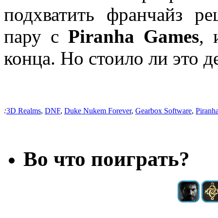
подхватить франчайз р
пару с
Piranha Games
,
конца. Но стоило ли это д
:
3D Realms
,
DNF
,
Duke Nukem Forever
,
Gearbox Software
,
Piranh
Во что поиграть?