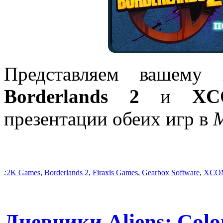
Представляем вашему 
Borderlands 2
и
XC
презентации обеих игр в
М
:
2K Games
,
Borderlands 2
,
Firaxis Games
,
Gearbox Software
,
XCOM
Дневники Aliens: Colo