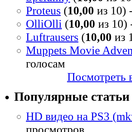
Proteus
(
10,00
из 10) 
OlliOlli
(
10,00
из 10) 
Luftrausers
(
10,00
из 1
Muppets Movie Advent
голосам
Посмотреть в
Популярные статьи
HD видео на PS3 (mkv
просмотров