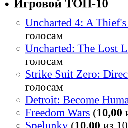
Игровой ТОП-10
Uncharted 4: A Thief'
голосам
Uncharted: The Lost 
голосам
Strike Suit Zero: Direc
голосам
Detroit: Become Hum
Freedom Wars
(
10,00
и
Spelunky
(
10,00
из 10