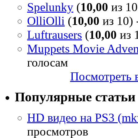
Spelunky
(
10,00
из 10
OlliOlli
(
10,00
из 10) 
Luftrausers
(
10,00
из 1
Muppets Movie Advent
голосам
Посмотреть в
Популярные статьи
HD видео на PS3 (mkv
просмотров