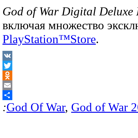
God
of
War
Digital
Deluxe
включая множество эксклю
PlayStation™Store
.
VK
Twitter
Odnoklassniki
Email
:
God Of War
,
God of War 
Отправить