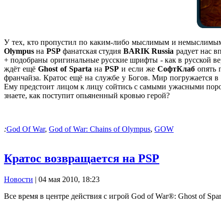
У тех, кто пропустил по каким-либо мыслимым и немыслимым 
Olympus
на
PSP
фанатская студия
BARIK Russia
радует нас 
+ подобраны оригинальные русские шрифты - как в русской в
ждёт ещё
Ghost of Sparta
на
PSP
и если же
СофтКлаб
опять п
франчайза. Кратос ещё на службе у Богов. Мир погружается 
Ему предстоит лицом к лицу сойтись с самыми ужасными поро
знаете, как поступит опьяненный кровью герой?
:
God Of War
,
God of War: Chains of Olympus
,
GOW
Кратос возвращается на PSP
Новости
| 04 мая 2010, 18:23
Все время в центре действия с игрой God of War®: Ghost of Spar