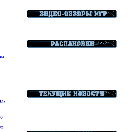
гры
022
20
20!