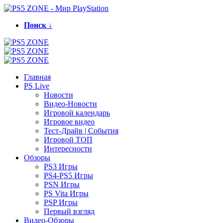
Поиск ↓
Главная
PS Live
Новости
Видео-Новости
Игровой календарь
Игровое видео
Тест-Драйв | События
Игровой ТОП
Интересности
Обзоры
PS3 Игры
PS4-PS5 Игры
PSN Игры
PS Vita Игры
PSP Игры
Первый взгляд
Видео-Обзоры