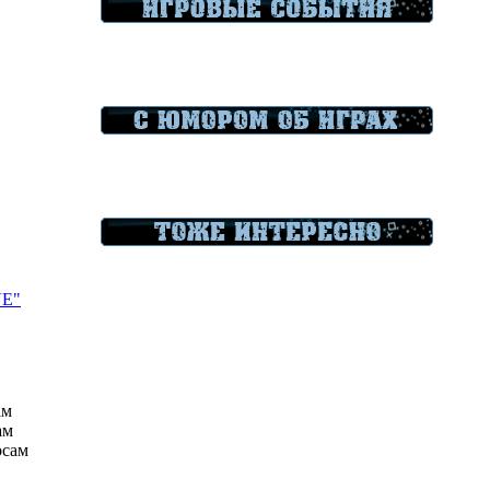
VE"
ам
ам
осам