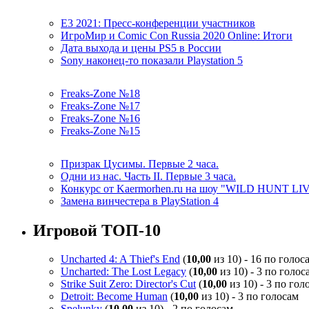
E3 2021: Пресс-конференции участников
ИгроМир и Comic Con Russia 2020 Online: Итоги
Дата выхода и цены PS5 в России
Sony наконец-то показали Playstation 5
Freaks-Zone №18
Freaks-Zone №17
Freaks-Zone №16
Freaks-Zone №15
Призрак Цусимы. Первые 2 часа.
Одни из нас. Часть II. Первые 3 часа.
Конкурс от Kaermorhen.ru на шоу "WILD HUNT LI
Замена винчестера в PlayStation 4
Игровой ТОП-10
Uncharted 4: A Thief's End
(
10,00
из 10) - 16 по голос
Uncharted: The Lost Legacy
(
10,00
из 10) - 3 по голос
Strike Suit Zero: Director's Cut
(
10,00
из 10) - 3 по гол
Detroit: Become Human
(
10,00
из 10) - 3 по голосам
Spelunky
(
10,00
из 10) - 2 по голосам