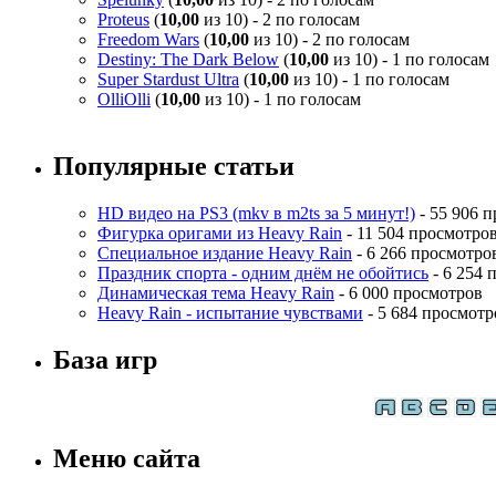
Proteus
(
10,00
из 10) - 2 по голосам
Freedom Wars
(
10,00
из 10) - 2 по голосам
Destiny: The Dark Below
(
10,00
из 10) - 1 по голосам
Super Stardust Ultra
(
10,00
из 10) - 1 по голосам
OlliOlli
(
10,00
из 10) - 1 по голосам
Популярные статьи
HD видео на PS3 (mkv в m2ts за 5 минут!)
- 55 906 
Фигурка оригами из Heavy Rain
- 11 504 просмотро
Специальное издание Heavy Rain
- 6 266 просмотро
Праздник спорта - одним днём не обойтись
- 6 254 
Динамическая тема Heavy Rain
- 6 000 просмотров
Heavy Rain - испытание чувствами
- 5 684 просмотр
База игр
Меню сайта