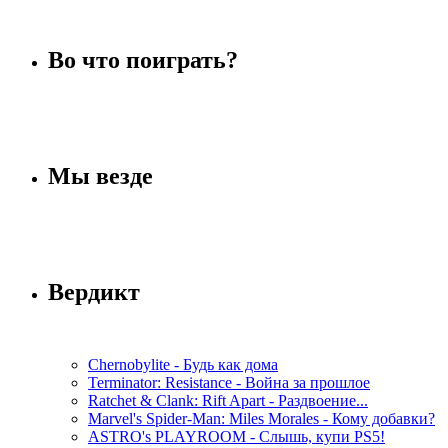
Во что поиграть?
Мы везде
Вердикт
Chernobylite - Будь как дома
Terminator: Resistance - Война за прошлое
Ratchet & Clank: Rift Apart - Раздвоение...
Marvel's Spider-Man: Miles Morales - Кому добавки?
ASTRO's PLAYROOM - Слышь, купи PS5!