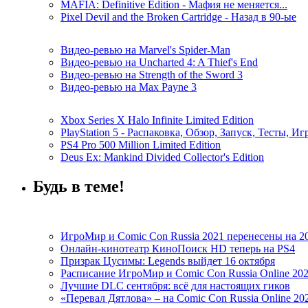
MAFIA: Definitive Edition - Мафия не меняется...
Pixel Devil and the Broken Cartridge - Назад в 90-ые
Видео-ревью на Marvel's Spider-Man
Видео-ревью на Uncharted 4: A Thief's End
Видео-ревью на Strength of the Sword 3
Видео-ревью на Max Payne 3
Xbox Series X Halo Infinite Limited Edition
PlayStation 5 - Распаковка, Обзор, Запуск, Тесты, И
PS4 Pro 500 Million Limited Edition
Deus Ex: Mankind Divided Collector's Edition
Будь в теме!
ИгроМир и Comic Con Russia 2021 перенесены на 2
Онлайн-кинотеатр КиноПоиск HD теперь на PS4
Призрак Цусимы: Legends выйдет 16 октября
Расписание ИгроМир и Comic Con Russia Online 20
Лучшие DLC сентября: всё для настоящих гиков
«Перевал Дятлова» – на Comic Con Russia Online 20