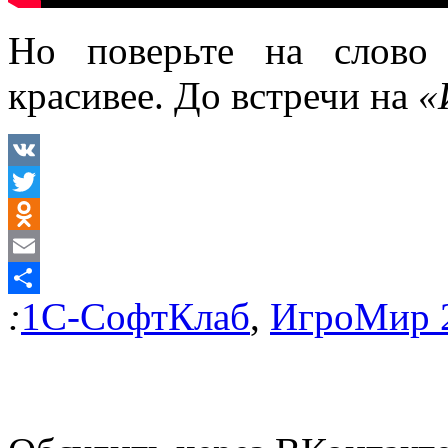
Но поверьте на слово
красивее. До встречи на
«
VK
Twitter
Odnoklassniki
Email
:
1С-СофтКлаб
,
ИгроМир 
Отправить