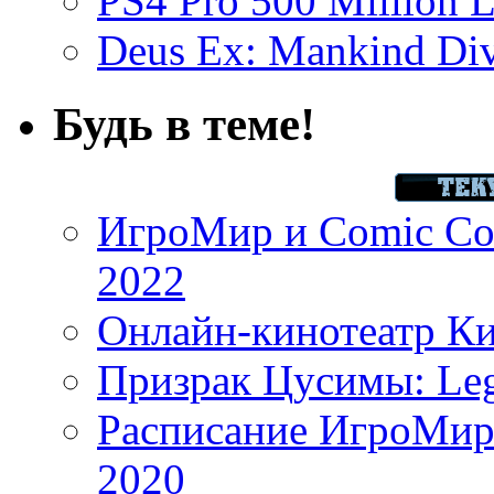
PS4 Pro 500 Million L
Deus Ex: Mankind Divi
Будь в теме!
ИгроМир и Comic Con
2022
Онлайн-кинотеатр К
Призрак Цусимы: Leg
Расписание ИгроМир 
2020