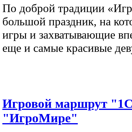
По доброй традиции «Игр
большой праздник, на кот
игры и захватывающие вп
еще и самые красивые де
Игровой маршрут "1С
"ИгроМире"