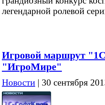
грандиозный конкурс кос
легендарной ролевой серии
Игровой маршрут "1
"ИгроМире"
Новости
| 30 сентября 201