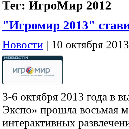
Тег: ИгроМир 2012
"Игромир 2013" стави
Новости
| 10 октября 2013
3-6 октября 2013 года в 
Экспо» прошла восьмая м
интерактивных развлечен