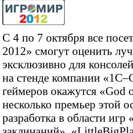
C 4 по 7 октября все пос
2012» смогут оценить лу
эксклюзивно для консолей
на стенде компании «1С–
геймеров окажутся «God o
несколько премьер этой о
разработка в области игр
заклинаний», «LittleBigPl