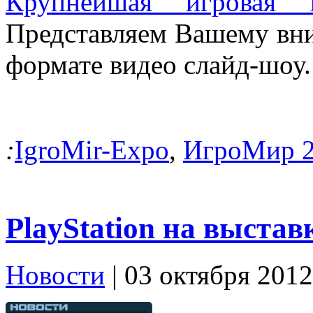
Крупнейшая игровая 
Представляем Вашему вни
формате видео слайд-шоу.
:
IgroMir-Expo
,
ИгроМир 
PlayStation на выста
Новости
| 03 октября 2012