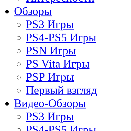
Обзоры
PS3 Игры
PS4-PS5 Игры
PSN Игры
PS Vita Игры
PSP Игры
Первый взгляд
Видео-Обзоры
PS3 Игры
PS4-PS5 Игры