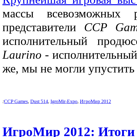
массы всевозможных 
представители
CCP Gam
исполнительный продю
Laurino
- исполнительны
же, мы не могли упустить
:
CCP Games
,
Dust 514
,
IgroMir-Expo
,
ИгроМир 2012
ИгроМир 2012: Итоги