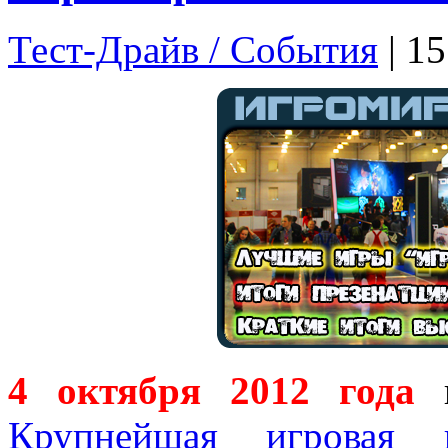
Тест-Драйв / Cобытия
| 1
4 октября 2012 года
в
Крупнейшая игровая 