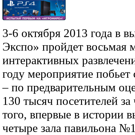
3-6 октября 2013 года в 
Экспо» пройдет восьмая 
интерактивных развлечен
году мероприятие побьет 
– по предварительным оце
130 тысяч посетителей за
того, впервые в истории в
четыре зала павильона №