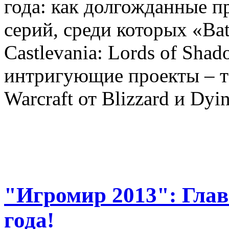
года: как долгожданные 
серий, среди которых «Ba
Castlevania: Lords of Sha
интригующие проекты – так
Warcraft от Blizzard и Dy
"Игромир 2013": Гла
года!