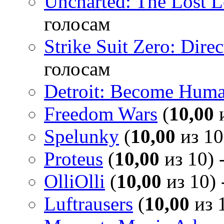
Uncharted: The Lost 
голосам
Strike Suit Zero: Direc
голосам
Detroit: Become Hum
Freedom Wars
(
10,00
и
Spelunky
(
10,00
из 10
Proteus
(
10,00
из 10) 
OlliOlli
(
10,00
из 10) 
Luftrausers
(
10,00
из 1